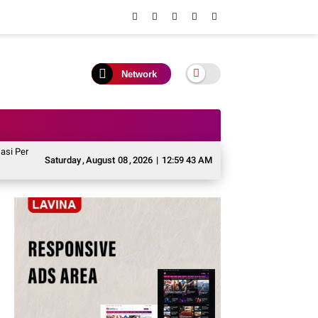
Network
Perbup PJPK 2026–2030, Perkuat Arah Pembangunan Kependudukan
Murung 
Saturday
,
August
08
,
2026
|
12:59 44 AM