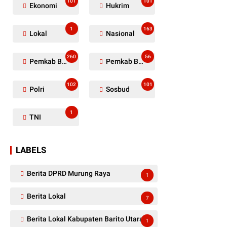
101
101
Ekonomi
Hukrim
1
163
Lokal
Nasional
260
56
Pemkab Barito Utara
Pemkab Barut
102
101
Polri
Sosbud
1
TNI
LABELS
Berita DPRD Murung Raya
1
Berita Lokal
7
Berita Lokal Kabupaten Barito Utara
1