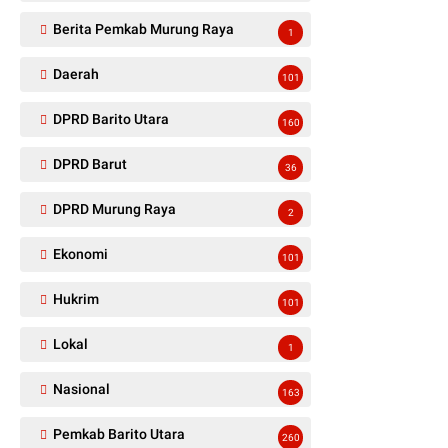
Berita Pemkab Murung Raya
1
Daerah
101
DPRD Barito Utara
160
DPRD Barut
36
DPRD Murung Raya
2
Ekonomi
101
Hukrim
101
Lokal
1
Nasional
163
Pemkab Barito Utara
260