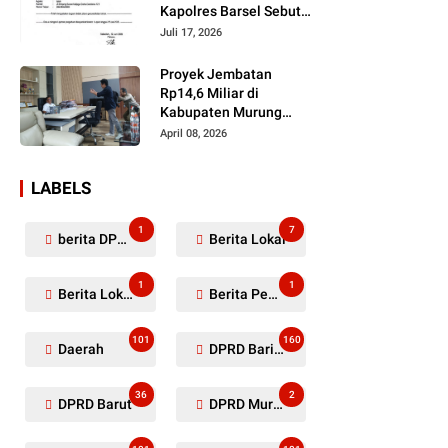
Kapolres Barsel Sebut
Dugaan Penyerobotan
Juli 17, 2026
Lahan Masih Diselidiki
Proyek Jembatan
Rp14,6 Miliar di
Kabupaten Murung
Raya Mangkrak,
April 08, 2026
Kontraktor Diduga
Tinggalkan Kewajiban
LABELS
1
7
berita DPRD Murung Raya
Berita Lokal
1
1
Berita Lokal Kabupaten Barito Utara
Berita Pemkab Murung Raya
101
160
Daerah
DPRD Barito Utara
36
2
DPRD Barut
DPRD Murung Raya