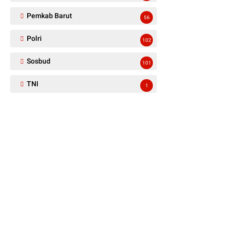
Pemkab Barut
56
Polri
102
Sosbud
101
TNI
1