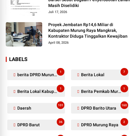
Masih Diselidiki
Juli 17, 2026
Proyek Jembatan Rp14,6 Miliar di
Kabupaten Murung Raya Mangkrak,
Kontraktor Diduga Tinggalkan Kewajiban
April 08, 2026
LABELS
1
7
berita DPRD Murung Raya
Berita Lokal
1
1
Berita Lokal Kabupaten Barito Utara
Berita Pemkab Murung Raya
101
160
Daerah
DPRD Barito Utara
36
2
DPRD Barut
DPRD Murung Raya