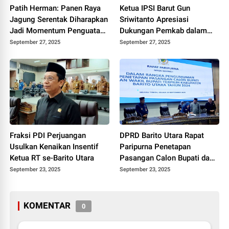
Patih Herman: Panen Raya
Ketua IPSI Barut Gun
Jagung Serentak Diharapkan
Sriwitanto Apresiasi
Jadi Momentum Penguatan
Dukungan Pemkab dalam
Ketahanan Pangan Barut
Festival Pencak Silat Bupati
September 27, 2025
September 27, 2025
Cup II
Fraksi PDI Perjuangan
DPRD Barito Utara Rapat
Usulkan Kenaikan Insentif
Paripurna Penetapan
Ketua RT se-Barito Utara
Pasangan Calon Bupati dan
Wakil Bupati Terpilih 2024
September 23, 2025
September 23, 2025
KOMENTAR
0