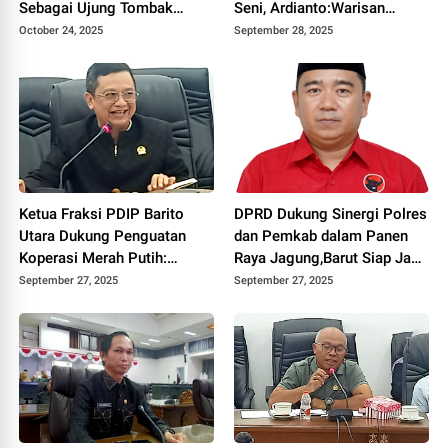
Sebagai Ujung Tombak
Seni, Ardianto:Warisan
Pelayanan Kesejahteraan
Budaya Harus Terus Dijaga
October 24, 2025
September 28, 2025
Ketua Fraksi PDIP Barito
DPRD Dukung Sinergi Polres
Utara Dukung Penguatan
dan Pemkab dalam Panen
Koperasi Merah Putih:
Raya Jagung,Barut Siap Jadi
Dorong Kemandirian
Lumbung Pangan Kalteng
September 27, 2025
September 27, 2025
Ekonomi Desa