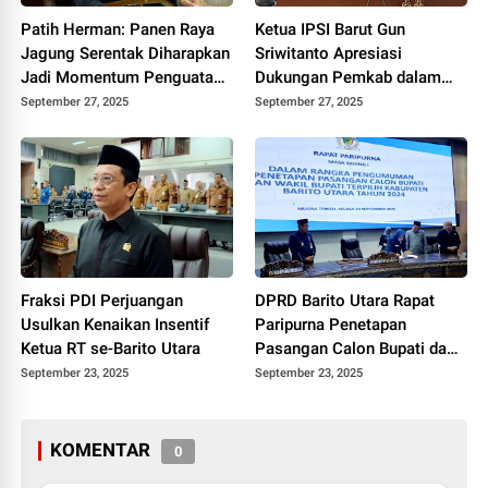
Patih Herman: Panen Raya
Ketua IPSI Barut Gun
Jagung Serentak Diharapkan
Sriwitanto Apresiasi
Jadi Momentum Penguatan
Dukungan Pemkab dalam
Ketahanan Pangan Barut
Festival Pencak Silat Bupati
September 27, 2025
September 27, 2025
Cup II
Fraksi PDI Perjuangan
DPRD Barito Utara Rapat
Usulkan Kenaikan Insentif
Paripurna Penetapan
Ketua RT se-Barito Utara
Pasangan Calon Bupati dan
Wakil Bupati Terpilih 2024
September 23, 2025
September 23, 2025
KOMENTAR
0