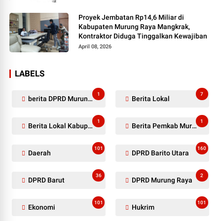
Proyek Jembatan Rp14,6 Miliar di
Kabupaten Murung Raya Mangkrak,
Kontraktor Diduga Tinggalkan Kewajiban
April 08, 2026
LABELS
1
7
berita DPRD Murung Raya
Berita Lokal
1
1
Berita Lokal Kabupaten Barito Utara
Berita Pemkab Murung Raya
101
160
Daerah
DPRD Barito Utara
36
2
DPRD Barut
DPRD Murung Raya
101
101
Ekonomi
Hukrim