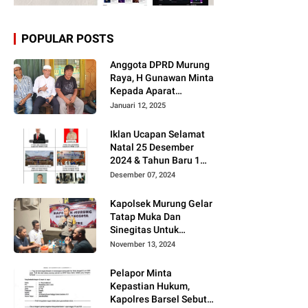
POPULAR POSTS
Anggota DPRD Murung
Raya, H Gunawan Minta
Kepada Aparat
Berantas judi dan
Januari 12, 2025
Narkoba Sesuai
Instruksi Presiden RI
Iklan Ucapan Selamat
Natal 25 Desember
2024 & Tahun Baru 1
Januari 2025
Desember 07, 2024
Kapolsek Murung Gelar
Tatap Muka Dan
Sinegitas Untuk
Menjaga Situasi
November 13, 2024
Kamtibmas Yang
Kondusif Dengan Insan
Pelapor Minta
Pers
Kepastian Hukum,
Kapolres Barsel Sebut