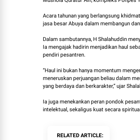
Mushola Quratul’ Ain, kompleks Ponpes Y
Acara tahunan yang berlangsung khidma
jasa besar Abuya dalam membangun dan m
Dalam sambutannya, H Shalahuddin meny
Ia mengajak hadirin menjadikan haul seb
pendiri pesantren.
“Haul ini bukan hanya momentum mengena
meneruskan perjuangan beliau dalam men
yang berdaya dan berkarakter,” ujar Shala
Ia juga menekankan peran pondok pesan
intelektual, sekaligus kuat secara spiritu
RELATED ARTICLE