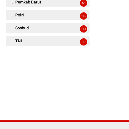
Pemkab Barut
56
Polri
102
Sosbud
101
TNI
1