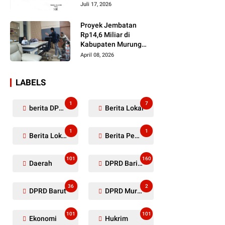
Dugaan Penyerobotan
Juli 17, 2026
Lahan Masih Diselidiki
Proyek Jembatan
Rp14,6 Miliar di
Kabupaten Murung
Raya Mangkrak,
April 08, 2026
Kontraktor Diduga
Tinggalkan Kewajiban
LABELS
1
7
berita DPRD Murung Raya
Berita Lokal
1
1
Berita Lokal Kabupaten Barito Utara
Berita Pemkab Murung Raya
101
160
Daerah
DPRD Barito Utara
36
2
DPRD Barut
DPRD Murung Raya
101
101
Ekonomi
Hukrim