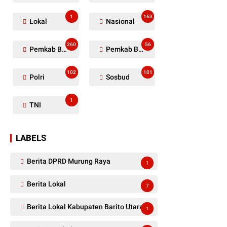
1
163
Lokal
Nasional
260
56
Pemkab Barito Utara
Pemkab Barut
102
101
Polri
Sosbud
1
TNI
LABELS
Berita DPRD Murung Raya
1
Berita Lokal
7
Berita Lokal Kabupaten Barito Utara
1