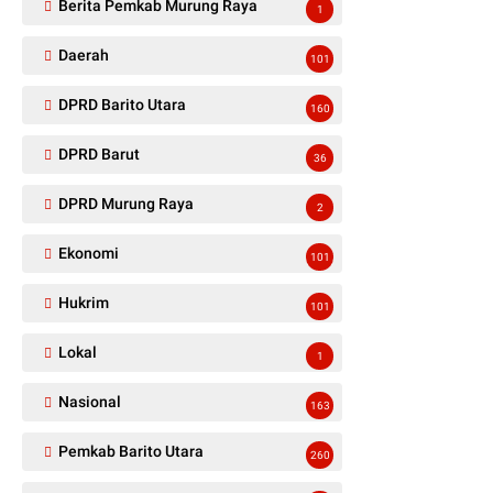
Berita Pemkab Murung Raya
1
Daerah
101
DPRD Barito Utara
160
DPRD Barut
36
DPRD Murung Raya
2
Ekonomi
101
Hukrim
101
Lokal
1
Nasional
163
Pemkab Barito Utara
260