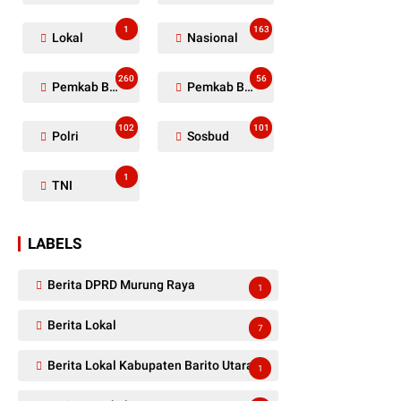
1
163
Lokal
Nasional
260
56
Pemkab Barito Utara
Pemkab Barut
102
101
Polri
Sosbud
1
TNI
LABELS
Berita DPRD Murung Raya
1
Berita Lokal
7
Berita Lokal Kabupaten Barito Utara
1