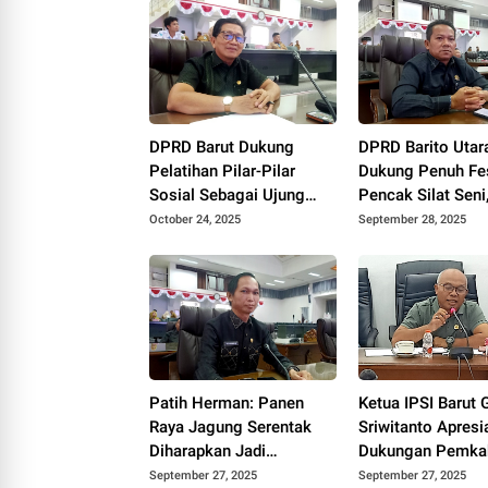
DPRD Barut Dukung
DPRD Barito Utar
Pelatihan Pilar-Pilar
Dukung Penuh Fes
Sosial Sebagai Ujung
Pencak Silat Seni
Tombak Pelayanan
Ardianto:Warisan
October 24, 2025
September 28, 2025
Kesejahteraan
Harus Terus Dija
Patih Herman: Panen
Ketua IPSI Barut 
Raya Jagung Serentak
Sriwitanto Apresi
Diharapkan Jadi
Dukungan Pemka
Momentum Penguatan
Festival Pencak S
September 27, 2025
September 27, 2025