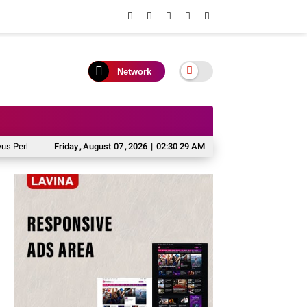
Network
kuat Sinergi dengan BKKBN Kalteng untuk Percepatan Penurunan Stunting
Friday
,
August
07
,
2026
|
02:30 30 AM
G