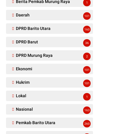
Berita Pemkab Murung Raya
1
Daerah
101
DPRD Barito Utara
160
DPRD Barut
36
DPRD Murung Raya
2
Ekonomi
101
Hukrim
101
Lokal
1
Nasional
163
Pemkab Barito Utara
260