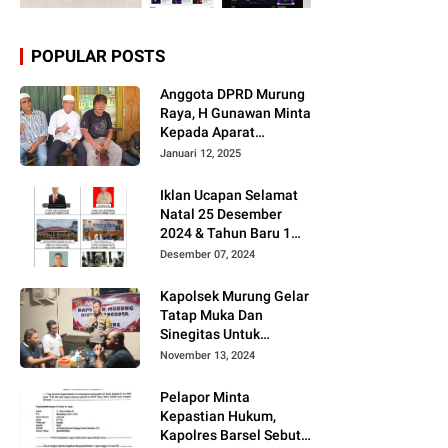
POPULAR POSTS
Anggota DPRD Murung
Raya, H Gunawan Minta
Kepada Aparat
Berantas judi dan
Januari 12, 2025
Narkoba Sesuai
Instruksi Presiden RI
Iklan Ucapan Selamat
Natal 25 Desember
2024 & Tahun Baru 1
Januari 2025
Desember 07, 2024
Kapolsek Murung Gelar
Tatap Muka Dan
Sinegitas Untuk
Menjaga Situasi
November 13, 2024
Kamtibmas Yang
Kondusif Dengan Insan
Pelapor Minta
Pers
Kepastian Hukum,
Kapolres Barsel Sebut