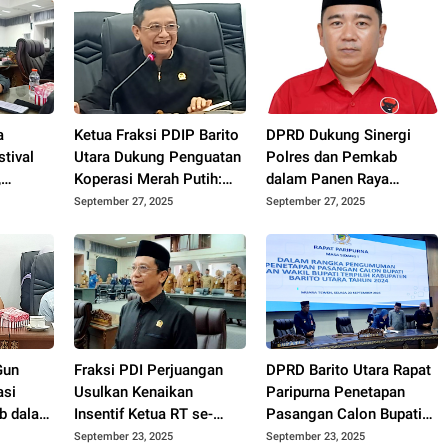
a
Ketua Fraksi PDIP Barito
DPRD Dukung Sinergi
tival
Utara Dukung Penguatan
Polres dan Pemkab
,
Koperasi Merah Putih:
dalam Panen Raya
 Budaya
Dorong Kemandirian
Jagung,Barut Siap Jadi
September 27, 2025
September 27, 2025
ga
Ekonomi Desa
Lumbung Pangan Kalteng
Gun
Fraksi PDI Perjuangan
DPRD Barito Utara Rapat
asi
Usulkan Kenaikan
Paripurna Penetapan
b dalam
Insentif Ketua RT se-
Pasangan Calon Bupati
ilat
Barito Utara
dan Wakil Bupati Terpilih
September 23, 2025
September 23, 2025