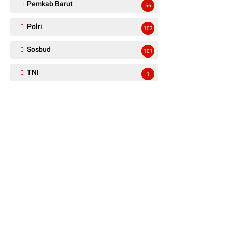
Pemkab Barut
56
Polri
102
Sosbud
101
TNI
1