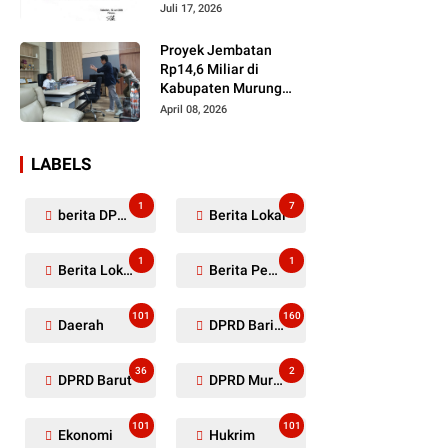
Dugaan Penyerobotan
Juli 17, 2026
Lahan Masih Diselidiki
Proyek Jembatan
Rp14,6 Miliar di
Kabupaten Murung
Raya Mangkrak,
April 08, 2026
Kontraktor Diduga
Tinggalkan Kewajiban
LABELS
1
7
berita DPRD Murung Raya
Berita Lokal
1
1
Berita Lokal Kabupaten Barito Utara
Berita Pemkab Murung Raya
101
160
Daerah
DPRD Barito Utara
36
2
DPRD Barut
DPRD Murung Raya
101
101
Ekonomi
Hukrim