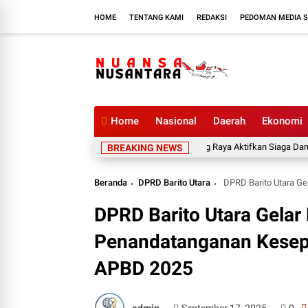
HOME
TENTANG KAMI
REDAKSI
PEDOMAN MEDIA S
Home
Nasional
Daerah
Ekonomi
Pemkab Murung Raya Aktifkan Siaga Darurat Karh
BREAKING NEWS
Beranda
DPRD Barito Utara
DPRD Barito Utara Gelar
DPRD Barito Utara Gelar 
Penandatanganan Kesep
APBD 2025
admin
September 17, 2025
0