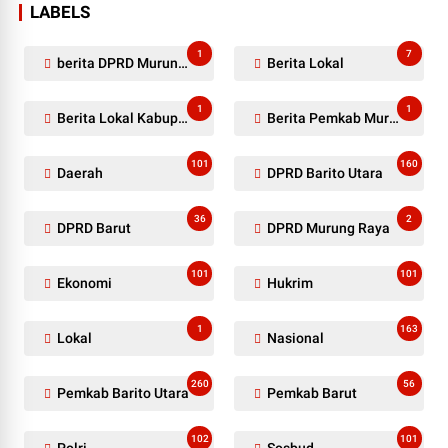
LABELS
1
7
berita DPRD Murung Raya
Berita Lokal
1
1
Berita Lokal Kabupaten Barito Utara
Berita Pemkab Murung Raya
101
160
Daerah
DPRD Barito Utara
36
2
DPRD Barut
DPRD Murung Raya
101
101
Ekonomi
Hukrim
1
163
Lokal
Nasional
260
56
Pemkab Barito Utara
Pemkab Barut
102
101
Polri
Sosbud