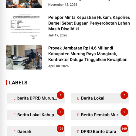
Pers
November 13, 2024
Pelapor Minta Kepastian Hukum, Kapolres
Barsel Sebut Dugaan Penyerobotan Lahan
Masih Diselidiki
Juli 17, 2026
Proyek Jembatan Rp14,6 Miliar di
Kabupaten Murung Raya Mangkrak,
Kontraktor Diduga Tinggalkan Kewajiban
April 08, 2026
LABELS
1
7
berita DPRD Murung Raya
Berita Lokal
1
1
Berita Lokal Kabupaten Barito Utara
Berita Pemkab Murung Raya
101
160
Daerah
DPRD Barito Utara