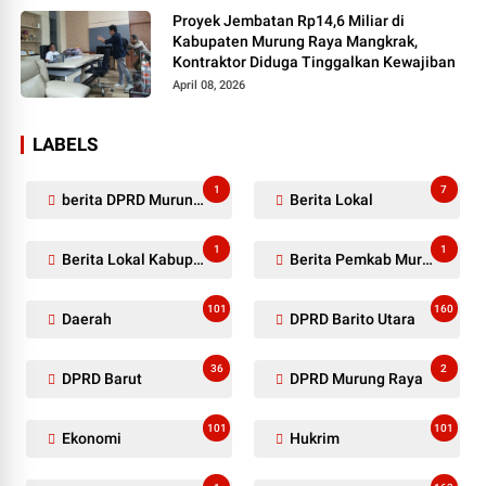
Proyek Jembatan Rp14,6 Miliar di
Kabupaten Murung Raya Mangkrak,
Kontraktor Diduga Tinggalkan Kewajiban
April 08, 2026
LABELS
1
7
berita DPRD Murung Raya
Berita Lokal
1
1
Berita Lokal Kabupaten Barito Utara
Berita Pemkab Murung Raya
101
160
Daerah
DPRD Barito Utara
36
2
DPRD Barut
DPRD Murung Raya
101
101
Ekonomi
Hukrim