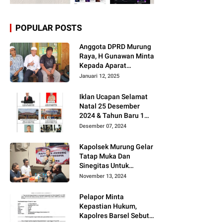
POPULAR POSTS
Anggota DPRD Murung
Raya, H Gunawan Minta
Kepada Aparat
Berantas judi dan
Januari 12, 2025
Narkoba Sesuai
Instruksi Presiden RI
Iklan Ucapan Selamat
Natal 25 Desember
2024 & Tahun Baru 1
Januari 2025
Desember 07, 2024
Kapolsek Murung Gelar
Tatap Muka Dan
Sinegitas Untuk
Menjaga Situasi
November 13, 2024
Kamtibmas Yang
Kondusif Dengan Insan
Pelapor Minta
Pers
Kepastian Hukum,
Kapolres Barsel Sebut