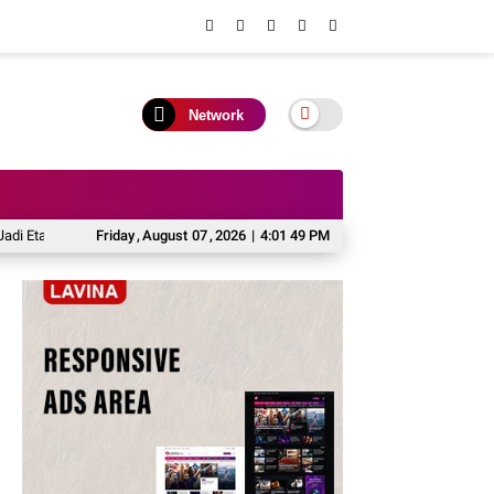
Network
talase UMKM dan Potensi Investasi Daerah
Friday
,
August
07
,
2026
|
4:01 49 PM
Kontingen Pramuka Mura Siap 