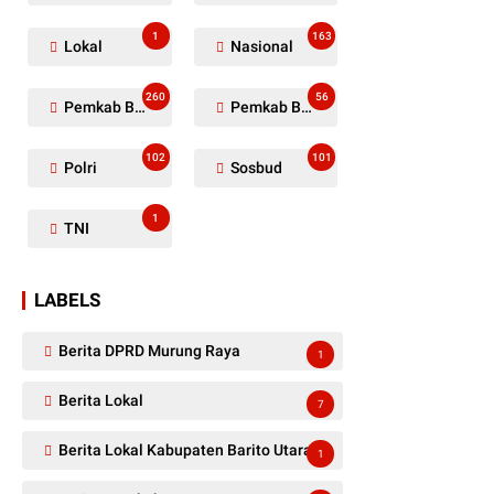
1
163
Lokal
Nasional
260
56
Pemkab Barito Utara
Pemkab Barut
102
101
Polri
Sosbud
1
TNI
LABELS
Berita DPRD Murung Raya
1
Berita Lokal
7
Berita Lokal Kabupaten Barito Utara
1