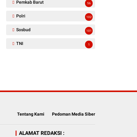
Pemkab Barut
56
Polri
102
Sosbud
101
TNI
1
Tentang Kami
Pedoman Media Siber
ALAMAT REDAKSI :