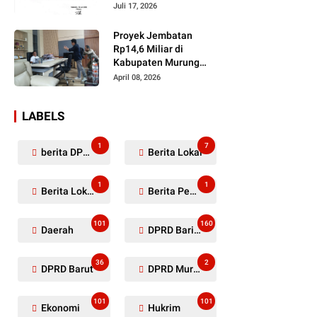
Dugaan Penyerobotan
Juli 17, 2026
Lahan Masih Diselidiki
Proyek Jembatan
Rp14,6 Miliar di
Kabupaten Murung
Raya Mangkrak,
April 08, 2026
Kontraktor Diduga
Tinggalkan Kewajiban
LABELS
1
7
berita DPRD Murung Raya
Berita Lokal
1
1
Berita Lokal Kabupaten Barito Utara
Berita Pemkab Murung Raya
101
160
Daerah
DPRD Barito Utara
36
2
DPRD Barut
DPRD Murung Raya
101
101
Ekonomi
Hukrim