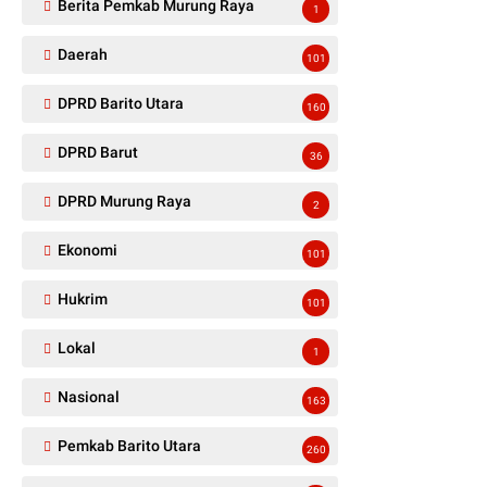
Berita Pemkab Murung Raya
1
Daerah
101
DPRD Barito Utara
160
DPRD Barut
36
DPRD Murung Raya
2
Ekonomi
101
Hukrim
101
Lokal
1
Nasional
163
Pemkab Barito Utara
260