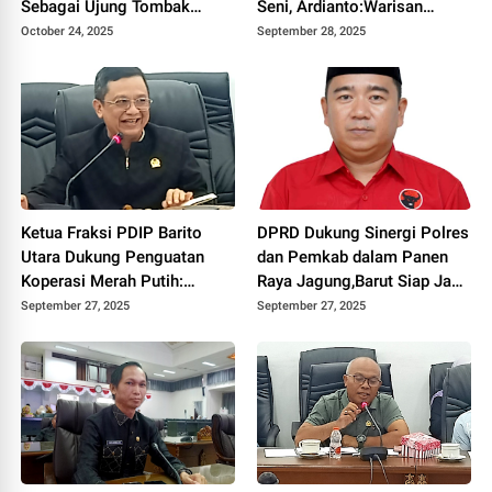
Sebagai Ujung Tombak
Seni, Ardianto:Warisan
Pelayanan Kesejahteraan
Budaya Harus Terus Dijaga
October 24, 2025
September 28, 2025
Ketua Fraksi PDIP Barito
DPRD Dukung Sinergi Polres
Utara Dukung Penguatan
dan Pemkab dalam Panen
Koperasi Merah Putih:
Raya Jagung,Barut Siap Jadi
Dorong Kemandirian
Lumbung Pangan Kalteng
September 27, 2025
September 27, 2025
Ekonomi Desa