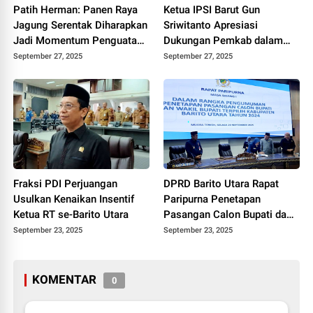
Patih Herman: Panen Raya
Ketua IPSI Barut Gun
Jagung Serentak Diharapkan
Sriwitanto Apresiasi
Jadi Momentum Penguatan
Dukungan Pemkab dalam
Ketahanan Pangan Barut
Festival Pencak Silat Bupati
September 27, 2025
September 27, 2025
Cup II
Fraksi PDI Perjuangan
DPRD Barito Utara Rapat
Usulkan Kenaikan Insentif
Paripurna Penetapan
Ketua RT se-Barito Utara
Pasangan Calon Bupati dan
Wakil Bupati Terpilih 2024
September 23, 2025
September 23, 2025
KOMENTAR
0