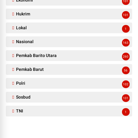
101
Hukrim
101
Lokal
1
Nasional
163
Pemkab Barito Utara
260
Pemkab Barut
56
Polri
102
Sosbud
101
TNI
1