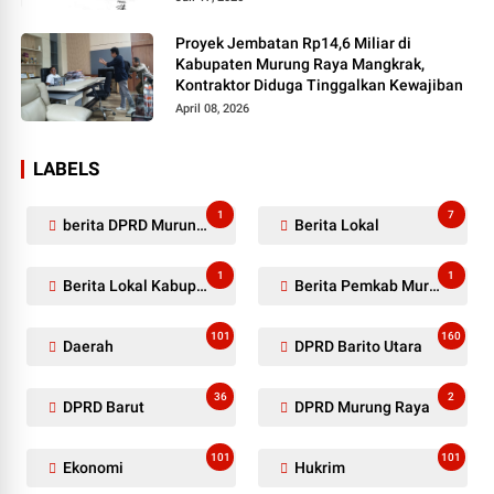
Proyek Jembatan Rp14,6 Miliar di
Kabupaten Murung Raya Mangkrak,
Kontraktor Diduga Tinggalkan Kewajiban
April 08, 2026
LABELS
1
7
berita DPRD Murung Raya
Berita Lokal
1
1
Berita Lokal Kabupaten Barito Utara
Berita Pemkab Murung Raya
101
160
Daerah
DPRD Barito Utara
36
2
DPRD Barut
DPRD Murung Raya
101
101
Ekonomi
Hukrim