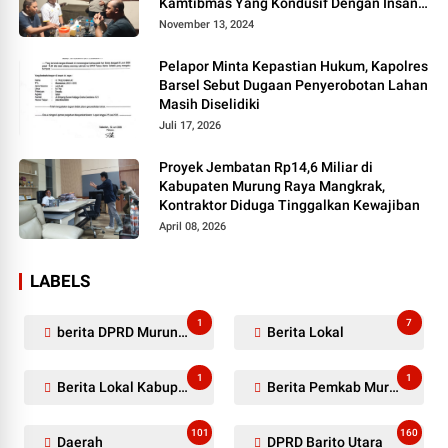
Kamtibmas Yang Kondusif Dengan Insan
Pers
November 13, 2024
Pelapor Minta Kepastian Hukum, Kapolres
Barsel Sebut Dugaan Penyerobotan Lahan
Masih Diselidiki
Juli 17, 2026
Proyek Jembatan Rp14,6 Miliar di
Kabupaten Murung Raya Mangkrak,
Kontraktor Diduga Tinggalkan Kewajiban
April 08, 2026
LABELS
1
7
berita DPRD Murung Raya
Berita Lokal
1
1
Berita Lokal Kabupaten Barito Utara
Berita Pemkab Murung Raya
101
160
Daerah
DPRD Barito Utara