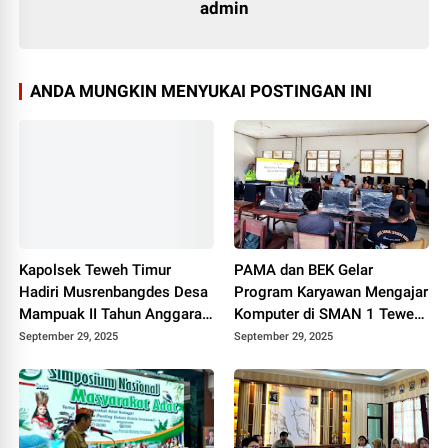
admin
ANDA MUNGKIN MENYUKAI POSTINGAN INI
Kapolsek Teweh Timur
PAMA dan BEK Gelar
Hadiri Musrenbangdes Desa
Program Karyawan Mengajar
Mampuak II Tahun Anggaran
Komputer di SMAN 1 Teweh
2026
Timur
September 29, 2025
September 29, 2025