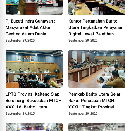
Pj Bupati Indra Gunawan :
Kantor Pertanahan Barito
Masyarakat Adat Aktor
Utara Tingkatkan Pelayanan
Penting dalam Dunia
Digital Lewat Pelatihan
Investasi
Peralihan Elektronik
September 29, 2025
September 29, 2025
LPTQ Provinsi Kalteng Siap
Pemkab Barito Utara Gelar
Bersinergi Sukseskan MTQH
Rakor Persiapan MTQH
XXXIII di Barito Utara
XXXIII Tingkat Provinsi
Kalteng 2025
September 29, 2025
September 29, 2025