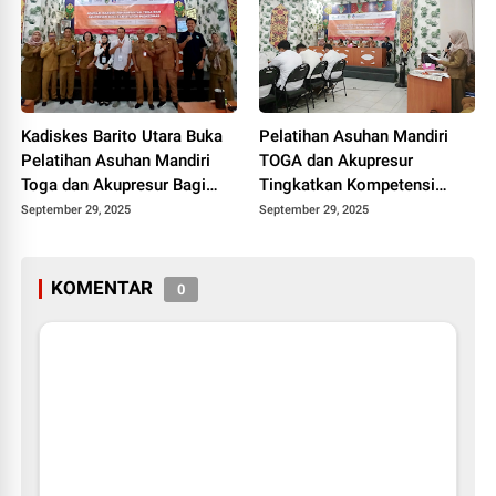
Kadiskes Barito Utara Buka
Pelatihan Asuhan Mandiri
Pelatihan Asuhan Mandiri
TOGA dan Akupresur
Toga dan Akupresur Bagi
Tingkatkan Kompetensi
Fasilitator Puskesmas
Fasilitator Puskesmas
September 29, 2025
September 29, 2025
Barito Utara
KOMENTAR
0