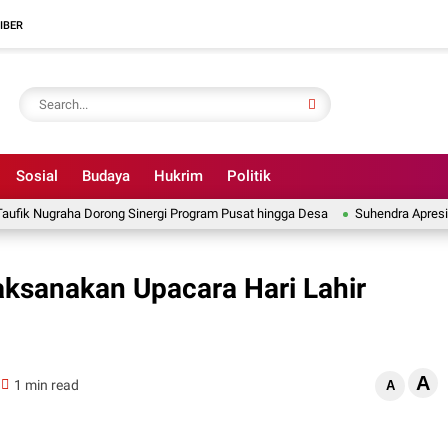
IBER
Sosial
Budaya
Hukrim
Politik
 Nugraha Dorong Sinergi Program Pusat hingga Desa
Suhendra Apresiasi Kaj
aksanakan Upacara Hari Lahir
A
1 min read
A