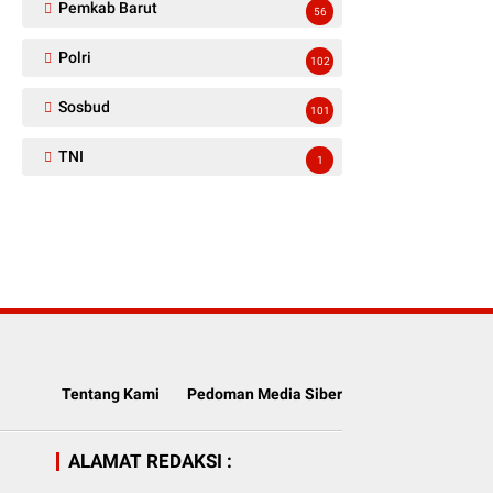
Pemkab Barut
56
Polri
102
Sosbud
101
TNI
1
Tentang Kami
Pedoman Media Siber
ALAMAT REDAKSI :