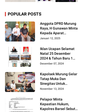
POPULAR POSTS
Anggota DPRD Murung
Raya, H Gunawan Minta
Kepada Aparat
Berantas judi dan
Januari 12, 2025
Narkoba Sesuai
Instruksi Presiden RI
Iklan Ucapan Selamat
Natal 25 Desember
2024 & Tahun Baru 1
Januari 2025
Desember 07, 2024
Kapolsek Murung Gelar
Tatap Muka Dan
Sinegitas Untuk
Menjaga Situasi
November 13, 2024
Kamtibmas Yang
Kondusif Dengan Insan
Pelapor Minta
Pers
Kepastian Hukum,
Kapolres Barsel Sebut