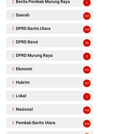
Berita Pemkab Murung Raya
1
Daerah
101
DPRD Barito Utara
160
DPRD Barut
36
DPRD Murung Raya
2
Ekonomi
101
Hukrim
101
Lokal
1
Nasional
163
Pemkab Barito Utara
260