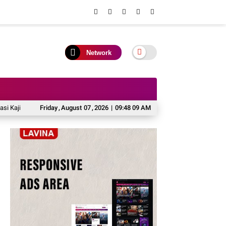
Network
i Tiru Pemkab Barito Utara ke Bantul
Friday
,
August
07
,
2026
|
09:48 10 AM
Bupati H Shalahuddin Paparkan 11 Pr