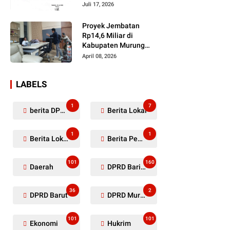
Dugaan Penyerobotan
Juli 17, 2026
Lahan Masih Diselidiki
Proyek Jembatan
Rp14,6 Miliar di
Kabupaten Murung
Raya Mangkrak,
April 08, 2026
Kontraktor Diduga
Tinggalkan Kewajiban
LABELS
1
7
berita DPRD Murung Raya
Berita Lokal
1
1
Berita Lokal Kabupaten Barito Utara
Berita Pemkab Murung Raya
101
160
Daerah
DPRD Barito Utara
36
2
DPRD Barut
DPRD Murung Raya
101
101
Ekonomi
Hukrim