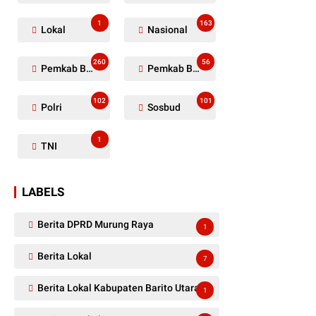
1
163
Lokal
Nasional
260
56
Pemkab Barito Utara
Pemkab Barut
102
101
Polri
Sosbud
1
TNI
LABELS
Berita DPRD Murung Raya
1
Berita Lokal
7
Berita Lokal Kabupaten Barito Utara
1