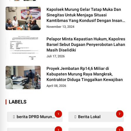
Kapolsek Murung Gelar Tatap Muka Dan
Sinegitas Untuk Menjaga Situasi
Kamtibmas Yang Kondusif Dengan Insan
Pers
November 13, 2024
Pelapor Minta Kepastian Hukum, Kapolres
Barsel Sebut Dugaan Penyerobotan Lahan
Masih Diselidiki
Juli 17, 2026
Proyek Jembatan Rp14,6 Miliar di
Kabupaten Murung Raya Mangkrak,
Kontraktor Diduga Tinggalkan Kewajiban
April 08, 2026
LABELS
1
7
berita DPRD Murung Raya
Berita Lokal
1
1