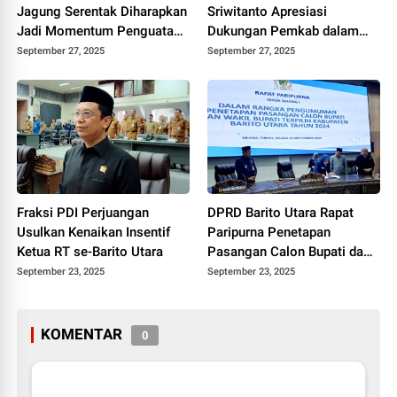
Jagung Serentak Diharapkan
Sriwitanto Apresiasi
Jadi Momentum Penguatan
Dukungan Pemkab dalam
Ketahanan Pangan Barut
Festival Pencak Silat Bupati
September 27, 2025
September 27, 2025
Cup II
Fraksi PDI Perjuangan
DPRD Barito Utara Rapat
Usulkan Kenaikan Insentif
Paripurna Penetapan
Ketua RT se-Barito Utara
Pasangan Calon Bupati dan
Wakil Bupati Terpilih 2024
September 23, 2025
September 23, 2025
KOMENTAR
0