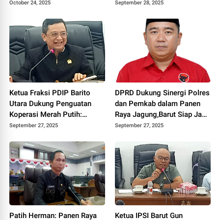
Pelayanan Kesejahteraan
Budaya Harus Terus Dijaga
October 24, 2025
September 28, 2025
Ketua Fraksi PDIP Barito
DPRD Dukung Sinergi Polres
Utara Dukung Penguatan
dan Pemkab dalam Panen
Koperasi Merah Putih:
Raya Jagung,Barut Siap Jadi
Dorong Kemandirian
Lumbung Pangan Kalteng
September 27, 2025
September 27, 2025
Ekonomi Desa
Patih Herman: Panen Raya
Ketua IPSI Barut Gun