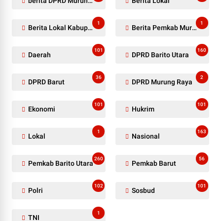
berita DPRD Murung Raya
Berita Lokal
1
1
Berita Lokal Kabupaten Barito Utara
Berita Pemkab Murung Raya
101
160
Daerah
DPRD Barito Utara
36
2
DPRD Barut
DPRD Murung Raya
101
101
Ekonomi
Hukrim
1
163
Lokal
Nasional
260
56
Pemkab Barito Utara
Pemkab Barut
102
101
Polri
Sosbud
1
TNI