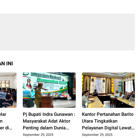
N INI
lar
Pj Bupati Indra Gunawan :
Kantor Pertanahan Barito
an
Masyarakat Adat Aktor
Utara Tingkatkan
r di
Penting dalam Dunia
Pelayanan Digital Lewat
imur
Investasi
Pelatihan Peralihan
September 29, 2025
September 29, 2025