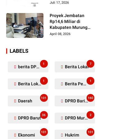
Dugaan Penyerobotan
Juli 17, 2026
Lahan Masih Diselidiki
Proyek Jembatan
Rp14,6 Miliar di
Kabupaten Murung
Raya Mangkrak,
April 08, 2026
Kontraktor Diduga
Tinggalkan Kewajiban
LABELS
1
7
berita DPRD Murung Raya
Berita Lokal
1
1
Berita Lokal Kabupaten Barito Utara
Berita Pemkab Murung Raya
101
160
Daerah
DPRD Barito Utara
36
2
DPRD Barut
DPRD Murung Raya
101
101
Ekonomi
Hukrim