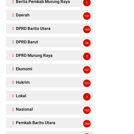
Berita Pemkab Murung Raya
1
Daerah
101
DPRD Barito Utara
160
DPRD Barut
36
DPRD Murung Raya
2
Ekonomi
101
Hukrim
101
Lokal
1
Nasional
163
Pemkab Barito Utara
260