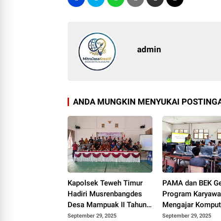
admin
ANDA MUNGKIN MENYUKAI POSTINGA
Kapolsek Teweh Timur
PAMA dan BEK Ge
Hadiri Musrenbangdes
Program Karyaw
Desa Mampuak II Tahun
Mengajar Kompute
Anggaran 2026
SMAN 1 Teweh T
September 29, 2025
September 29, 2025