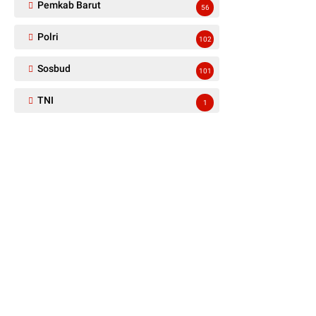
Pemkab Barut
56
Polri
102
Sosbud
101
TNI
1