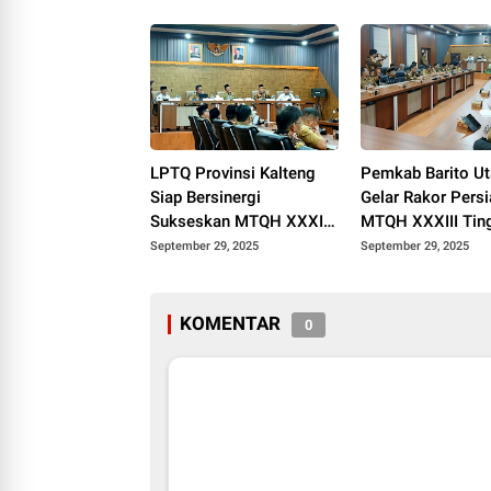
LPTQ Provinsi Kalteng
Pemkab Barito Ut
Siap Bersinergi
Gelar Rakor Pers
Sukseskan MTQH XXXIII
MTQH XXXIII Tin
di Barito Utara
Provinsi Kalteng
September 29, 2025
September 29, 2025
KOMENTAR
0