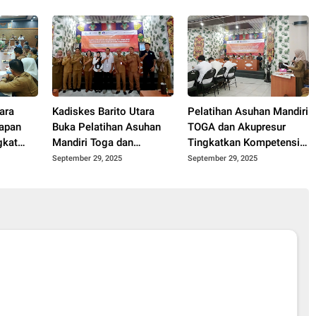
Elektronik
ara
Kadiskes Barito Utara
Pelatihan Asuhan Mandiri
iapan
Buka Pelatihan Asuhan
TOGA dan Akupresur
gkat
Mandiri Toga dan
Tingkatkan Kompetensi
 2025
Akupresur Bagi
Fasilitator Puskesmas
September 29, 2025
September 29, 2025
Fasilitator Puskesmas
Barito Utara