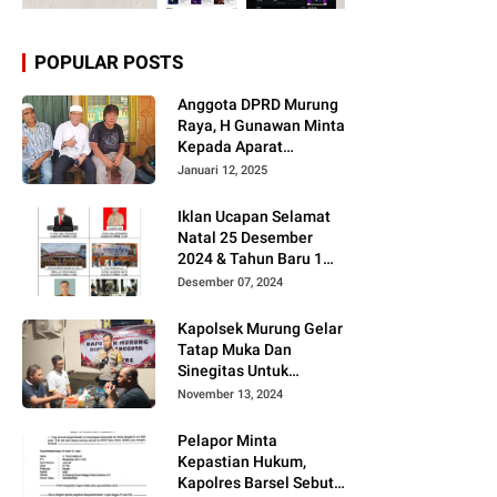
POPULAR POSTS
Anggota DPRD Murung
Raya, H Gunawan Minta
Kepada Aparat
Berantas judi dan
Januari 12, 2025
Narkoba Sesuai
Instruksi Presiden RI
Iklan Ucapan Selamat
Natal 25 Desember
2024 & Tahun Baru 1
Januari 2025
Desember 07, 2024
Kapolsek Murung Gelar
Tatap Muka Dan
Sinegitas Untuk
Menjaga Situasi
November 13, 2024
Kamtibmas Yang
Kondusif Dengan Insan
Pelapor Minta
Pers
Kepastian Hukum,
Kapolres Barsel Sebut