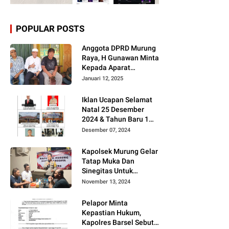
POPULAR POSTS
Anggota DPRD Murung
Raya, H Gunawan Minta
Kepada Aparat
Berantas judi dan
Januari 12, 2025
Narkoba Sesuai
Instruksi Presiden RI
Iklan Ucapan Selamat
Natal 25 Desember
2024 & Tahun Baru 1
Januari 2025
Desember 07, 2024
Kapolsek Murung Gelar
Tatap Muka Dan
Sinegitas Untuk
Menjaga Situasi
November 13, 2024
Kamtibmas Yang
Kondusif Dengan Insan
Pelapor Minta
Pers
Kepastian Hukum,
Kapolres Barsel Sebut