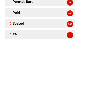
Pemkab Barut
56
Polri
102
Sosbud
101
TNI
1