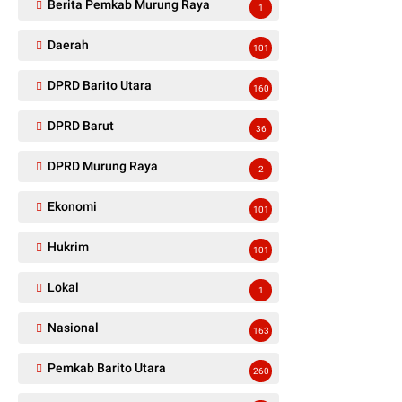
Berita Pemkab Murung Raya
1
Daerah
101
DPRD Barito Utara
160
DPRD Barut
36
DPRD Murung Raya
2
Ekonomi
101
Hukrim
101
Lokal
1
Nasional
163
Pemkab Barito Utara
260