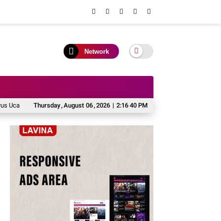
Network
kan Selamat Ulang Tahun untuk Istri Tercinta, Sahabat Sejati dalam Perjalanan
Thursday
,
August
06
,
2026
|
2:16 41 PM