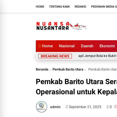
HOME
TENTANG KAMI
REDAKSI
PEDOMAN MEDIA S
Home
Nasional
Daerah
Ekonomi
Disdukcapil Jemput Bola ke Bukit Sawit, 
BREAKING NEWS
Beranda
Pemkab Barito Utara
Pemkab Barito Utar
Pemkab Barito Utara Se
Operasional untuk Kepal
admin
September 21, 2025
0