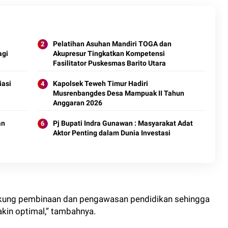
Pelatihan Asuhan Mandiri TOGA dan
agi
Akupresur Tingkatkan Kompetensi
Fasilitator Puskesmas Barito Utara
iasi
Kapolsek Teweh Timur Hadiri
Musrenbangdes Desa Mampuak II Tahun
Anggaran 2026
an
Pj Bupati Indra Gunawan : Masyarakat Adat
Aktor Penting dalam Dunia Investasi
dukung pembinaan dan pengawasan pendidikan sehingga
akin optimal,” tambahnya.