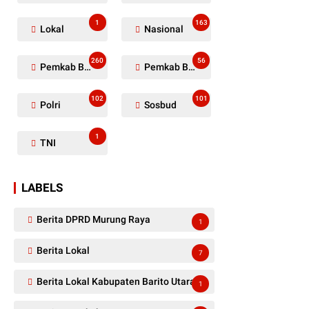
1
163
Lokal
Nasional
260
56
Pemkab Barito Utara
Pemkab Barut
102
101
Polri
Sosbud
1
TNI
LABELS
Berita DPRD Murung Raya
1
Berita Lokal
7
Berita Lokal Kabupaten Barito Utara
1