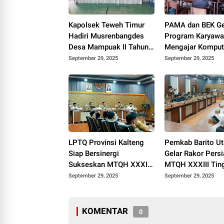
Kapolsek Teweh Timur
PAMA dan BEK Ge
Hadiri Musrenbangdes
Program Karyaw
Desa Mampuak II Tahun
Mengajar Kompute
Anggaran 2026
SMAN 1 Teweh T
September 29, 2025
September 29, 2025
LPTQ Provinsi Kalteng
Pemkab Barito Ut
Siap Bersinergi
Gelar Rakor Pers
Sukseskan MTQH XXXIII
MTQH XXXIII Tin
di Barito Utara
Provinsi Kalteng
September 29, 2025
September 29, 2025
KOMENTAR
0