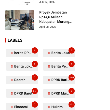
Dugaan Penyerobotan
Juli 17, 2026
Lahan Masih Diselidiki
Proyek Jembatan
Rp14,6 Miliar di
Kabupaten Murung
Raya Mangkrak,
April 08, 2026
Kontraktor Diduga
Tinggalkan Kewajiban
LABELS
1
7
berita DPRD Murung Raya
Berita Lokal
1
1
Berita Lokal Kabupaten Barito Utara
Berita Pemkab Murung Raya
101
160
Daerah
DPRD Barito Utara
36
2
DPRD Barut
DPRD Murung Raya
101
101
Ekonomi
Hukrim