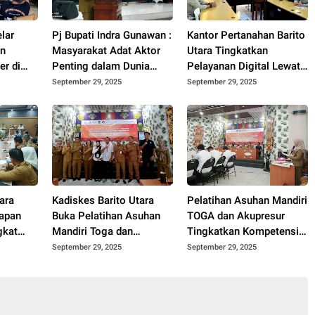
lar
Pj Bupati Indra Gunawan :
Kantor Pertanahan Barito
an
Masyarakat Adat Aktor
Utara Tingkatkan
r di
Penting dalam Dunia
Pelayanan Digital Lewat
imur
Investasi
Pelatihan Peralihan
September 29, 2025
September 29, 2025
Elektronik
ara
Kadiskes Barito Utara
Pelatihan Asuhan Mandiri
iapan
Buka Pelatihan Asuhan
TOGA dan Akupresur
gkat
Mandiri Toga dan
Tingkatkan Kompetensi
 2025
Akupresur Bagi
Fasilitator Puskesmas
September 29, 2025
September 29, 2025
Fasilitator Puskesmas
Barito Utara