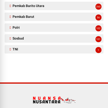
Pemkab Barito Utara
260
Pemkab Barut
56
Polri
102
Sosbud
101
TNI
1