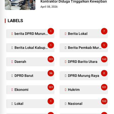
Kontraktor Diduga Tinggalkan Kewajiban
April 08, 2026
LABELS
1
7
berita DPRD Murung Raya
Berita Lokal
1
1
Berita Lokal Kabupaten Barito Utara
Berita Pemkab Murung Raya
101
160
Daerah
DPRD Barito Utara
36
2
DPRD Barut
DPRD Murung Raya
101
101
Ekonomi
Hukrim
1
163
Lokal
Nasional