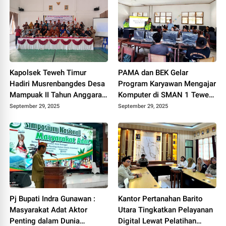
Kapolsek Teweh Timur
PAMA dan BEK Gelar
Hadiri Musrenbangdes Desa
Program Karyawan Mengajar
Mampuak II Tahun Anggaran
Komputer di SMAN 1 Teweh
2026
Timur
September 29, 2025
September 29, 2025
Pj Bupati Indra Gunawan :
Kantor Pertanahan Barito
Masyarakat Adat Aktor
Utara Tingkatkan Pelayanan
Penting dalam Dunia
Digital Lewat Pelatihan