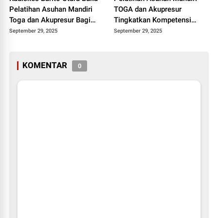
Pelatihan Asuhan Mandiri
TOGA dan Akupresur
Toga dan Akupresur Bagi
Tingkatkan Kompetensi
Fasilitator Puskesmas
Fasilitator Puskesmas
September 29, 2025
September 29, 2025
Barito Utara
KOMENTAR
0