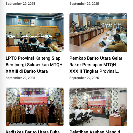
Investasi
Peralihan Elektronik
September 29, 2025
September 29, 2025
LPTQ Provinsi Kalteng Siap
Pemkab Barito Utara Gelar
Bersinergi Sukseskan MTQH
Rakor Persiapan MTQH
XXXIII di Barito Utara
XXXIII Tingkat Provinsi
Kalteng 2025
September 29, 2025
September 29, 2025
Kadiskes Barito Utara Buka
Pelatihan Asuhan Mandiri