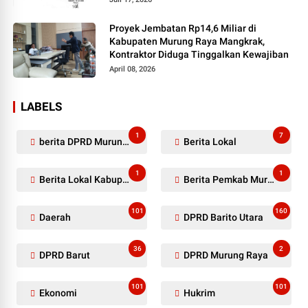
Proyek Jembatan Rp14,6 Miliar di
Kabupaten Murung Raya Mangkrak,
Kontraktor Diduga Tinggalkan Kewajiban
April 08, 2026
LABELS
1
7
berita DPRD Murung Raya
Berita Lokal
1
1
Berita Lokal Kabupaten Barito Utara
Berita Pemkab Murung Raya
101
160
Daerah
DPRD Barito Utara
36
2
DPRD Barut
DPRD Murung Raya
101
101
Ekonomi
Hukrim