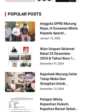
POPULAR POSTS
Anggota DPRD Murung
Raya, H Gunawan Minta
Kepada Aparat
Berantas judi dan
Januari 12, 2025
Narkoba Sesuai
Instruksi Presiden RI
Iklan Ucapan Selamat
Natal 25 Desember
2024 & Tahun Baru 1
Januari 2025
Desember 07, 2024
Kapolsek Murung Gelar
Tatap Muka Dan
Sinegitas Untuk
Menjaga Situasi
November 13, 2024
Kamtibmas Yang
Kondusif Dengan Insan
Pelapor Minta
Pers
Kepastian Hukum,
Kapolres Barsel Sebut