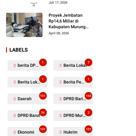
Dugaan Penyerobotan
Juli 17, 2026
Lahan Masih Diselidiki
Proyek Jembatan
Rp14,6 Miliar di
Kabupaten Murung
Raya Mangkrak,
April 08, 2026
Kontraktor Diduga
Tinggalkan Kewajiban
LABELS
1
7
berita DPRD Murung Raya
Berita Lokal
1
1
Berita Lokal Kabupaten Barito Utara
Berita Pemkab Murung Raya
101
160
Daerah
DPRD Barito Utara
36
2
DPRD Barut
DPRD Murung Raya
101
101
Ekonomi
Hukrim