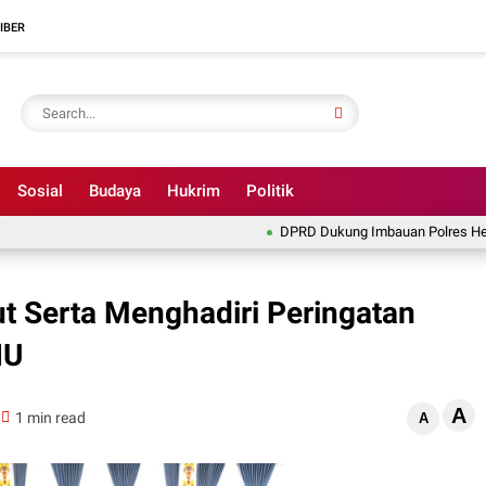
IBER
Sosial
Budaya
Hukrim
Politik
DPRD Dukung Imbauan Polres Hentikan Il
t Serta Menghadiri Peringatan
NU
A
1 min read
A