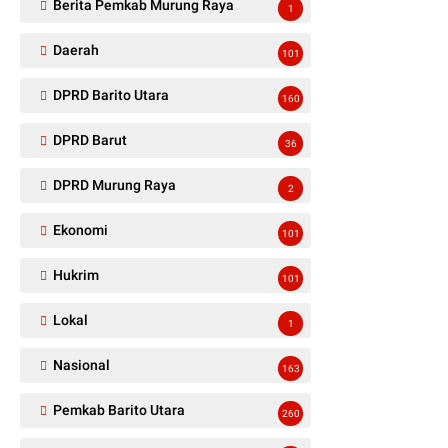
Berita Pemkab Murung Raya
1
Daerah
101
DPRD Barito Utara
160
DPRD Barut
36
DPRD Murung Raya
2
Ekonomi
101
Hukrim
101
Lokal
1
Nasional
163
Pemkab Barito Utara
260