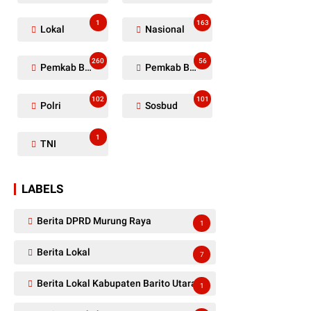
1
163
Lokal
Nasional
260
56
Pemkab Barito Utara
Pemkab Barut
102
101
Polri
Sosbud
1
TNI
LABELS
Berita DPRD Murung Raya
1
Berita Lokal
7
Berita Lokal Kabupaten Barito Utara
1