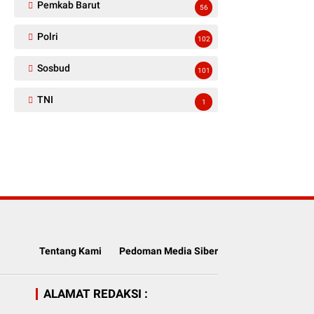
Pemkab Barut
56
Polri
102
Sosbud
101
TNI
1
Tentang Kami
Pedoman Media Siber
ALAMAT REDAKSI :