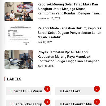
Kapolsek Murung Gelar Tatap Muka Dan
Sinegitas Untuk Menjaga Situasi
Kamtibmas Yang Kondusif Dengan Insan
Pers
November 13, 2024
Pelapor Minta Kepastian Hukum, Kapolres
Barsel Sebut Dugaan Penyerobotan Lahan
Masih Diselidiki
Juli 17, 2026
Proyek Jembatan Rp14,6 Miliar di
Kabupaten Murung Raya Mangkrak,
Kontraktor Diduga Tinggalkan Kewajiban
April 08, 2026
LABELS
1
7
berita DPRD Murung Raya
Berita Lokal
1
1
Berita Lokal Kabupaten Barito Utara
Berita Pemkab Murung Raya