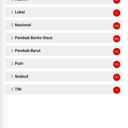
101
Lokal
1
Nasional
163
Pemkab Barito Utara
260
Pemkab Barut
56
Polri
102
Sosbud
101
TNI
1