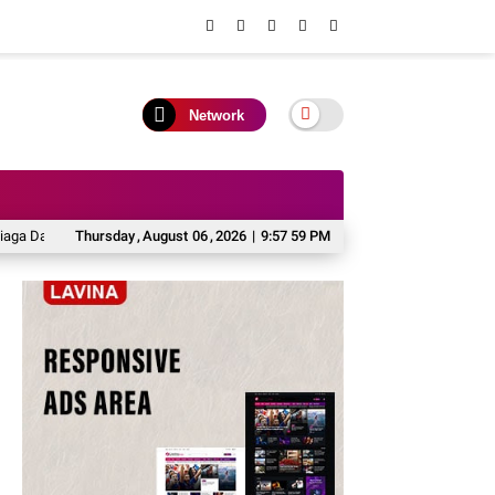
Network
arurat Karhutla, Desa Diminta Siapkan Anggaran Penanggulangan
Thursday
,
August
06
,
2026
|
9:57 59 PM
Disdik S