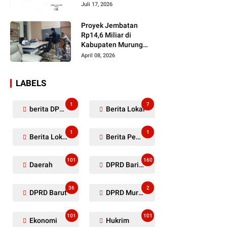
Dugaan Penyerobotan
Juli 17, 2026
Lahan Masih Diselidiki
Proyek Jembatan
Rp14,6 Miliar di
Kabupaten Murung
Raya Mangkrak,
April 08, 2026
Kontraktor Diduga
Tinggalkan Kewajiban
LABELS
1
7
berita DPRD Murung Raya
Berita Lokal
1
1
Berita Lokal Kabupaten Barito Utara
Berita Pemkab Murung Raya
101
160
Daerah
DPRD Barito Utara
36
2
DPRD Barut
DPRD Murung Raya
101
101
Ekonomi
Hukrim