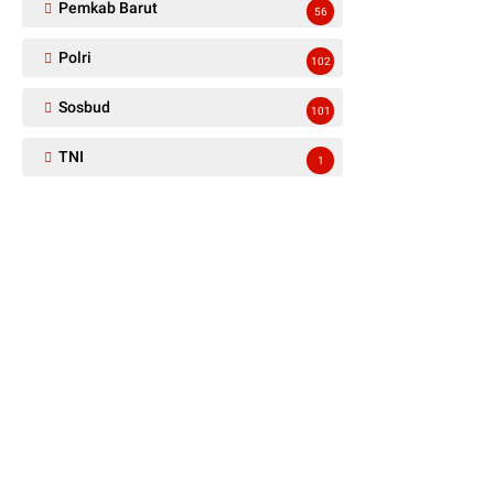
Pemkab Barut
56
Polri
102
Sosbud
101
TNI
1