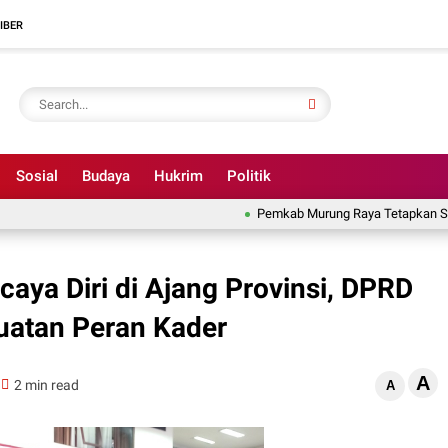
IBER
Sosial
Budaya
Hukrim
Politik
Pemkab Murung Raya Tetapkan Siaga D
aya Diri di Ajang Provinsi, DPRD
atan Peran Kader
A
2 min read
A