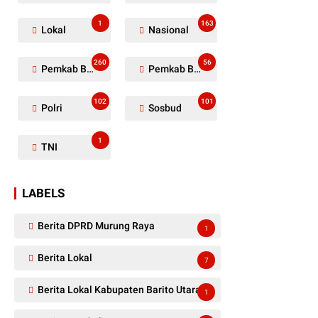
1
163
Lokal
Nasional
260
56
Pemkab Barito Utara
Pemkab Barut
102
101
Polri
Sosbud
1
TNI
LABELS
Berita DPRD Murung Raya
1
Berita Lokal
7
Berita Lokal Kabupaten Barito Utara
1