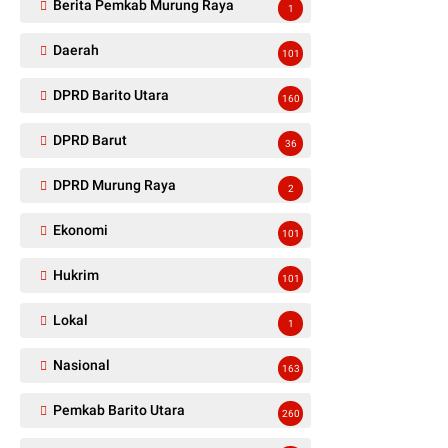
Berita Pemkab Murung Raya
1
Daerah
101
DPRD Barito Utara
160
DPRD Barut
36
DPRD Murung Raya
2
Ekonomi
101
Hukrim
101
Lokal
1
Nasional
163
Pemkab Barito Utara
260