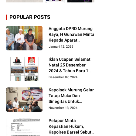
POPULAR POSTS
Anggota DPRD Murung
Raya, H Gunawan Minta
Kepada Aparat
Berantas judi dan
Januari 12, 2025
Narkoba Sesuai
Instruksi Presiden RI
Iklan Ucapan Selamat
Natal 25 Desember
2024 & Tahun Baru 1
Januari 2025
Desember 07, 2024
Kapolsek Murung Gelar
Tatap Muka Dan
Sinegitas Untuk
Menjaga Situasi
November 13, 2024
Kamtibmas Yang
Kondusif Dengan Insan
Pelapor Minta
Pers
Kepastian Hukum,
Kapolres Barsel Sebut