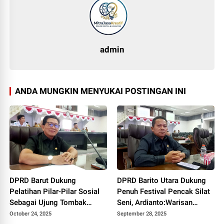
admin
ANDA MUNGKIN MENYUKAI POSTINGAN INI
DPRD Barut Dukung
DPRD Barito Utara Dukung
Pelatihan Pilar-Pilar Sosial
Penuh Festival Pencak Silat
Sebagai Ujung Tombak
Seni, Ardianto:Warisan
Pelayanan Kesejahteraan
Budaya Harus Terus Dijaga
October 24, 2025
September 28, 2025