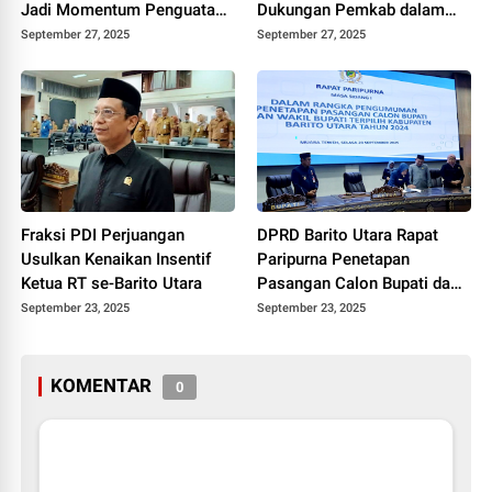
Jadi Momentum Penguatan
Dukungan Pemkab dalam
Ketahanan Pangan Barut
Festival Pencak Silat Bupati
September 27, 2025
September 27, 2025
Cup II
Fraksi PDI Perjuangan
DPRD Barito Utara Rapat
Usulkan Kenaikan Insentif
Paripurna Penetapan
Ketua RT se-Barito Utara
Pasangan Calon Bupati dan
Wakil Bupati Terpilih 2024
September 23, 2025
September 23, 2025
KOMENTAR
0