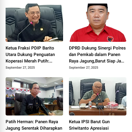
Ketua Fraksi PDIP Barito
DPRD Dukung Sinergi Polres
Utara Dukung Penguatan
dan Pemkab dalam Panen
Koperasi Merah Putih:
Raya Jagung,Barut Siap Jadi
Dorong Kemandirian
Lumbung Pangan Kalteng
September 27, 2025
September 27, 2025
Ekonomi Desa
Patih Herman: Panen Raya
Ketua IPSI Barut Gun
Jagung Serentak Diharapkan
Sriwitanto Apresiasi