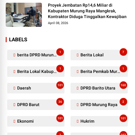
Proyek Jembatan Rp14,6 Miliar di
Kabupaten Murung Raya Mangkrak,
Kontraktor Diduga Tinggalkan Kewajiban
April 08, 2026
LABELS
1
7
berita DPRD Murung Raya
Berita Lokal
1
1
Berita Lokal Kabupaten Barito Utara
Berita Pemkab Murung Raya
101
160
Daerah
DPRD Barito Utara
36
2
DPRD Barut
DPRD Murung Raya
101
101
Ekonomi
Hukrim
1
163