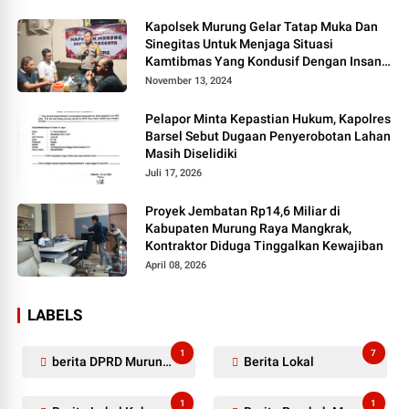
Kapolsek Murung Gelar Tatap Muka Dan
Sinegitas Untuk Menjaga Situasi
Kamtibmas Yang Kondusif Dengan Insan
Pers
November 13, 2024
Pelapor Minta Kepastian Hukum, Kapolres
Barsel Sebut Dugaan Penyerobotan Lahan
Masih Diselidiki
Juli 17, 2026
Proyek Jembatan Rp14,6 Miliar di
Kabupaten Murung Raya Mangkrak,
Kontraktor Diduga Tinggalkan Kewajiban
April 08, 2026
LABELS
1
7
berita DPRD Murung Raya
Berita Lokal
1
1