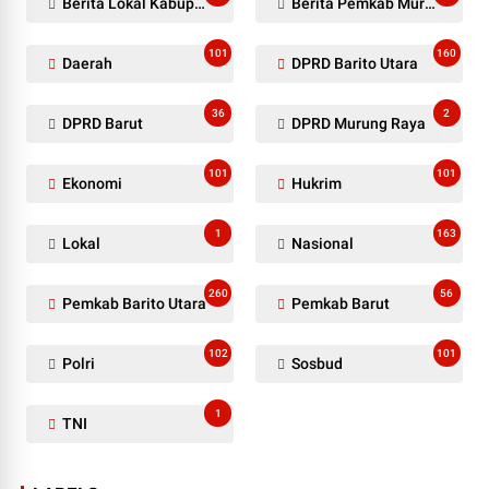
Berita Lokal Kabupaten Barito Utara
Berita Pemkab Murung Raya
101
160
Daerah
DPRD Barito Utara
36
2
DPRD Barut
DPRD Murung Raya
101
101
Ekonomi
Hukrim
1
163
Lokal
Nasional
260
56
Pemkab Barito Utara
Pemkab Barut
102
101
Polri
Sosbud
1
TNI