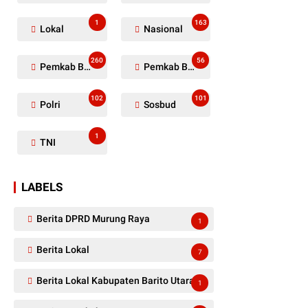
1
163
Lokal
Nasional
260
56
Pemkab Barito Utara
Pemkab Barut
102
101
Polri
Sosbud
1
TNI
LABELS
Berita DPRD Murung Raya
1
Berita Lokal
7
Berita Lokal Kabupaten Barito Utara
1