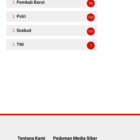
Pemkab Barut
56
Polri
102
Sosbud
101
TNI
1
Tentang Kami
Pedoman Media Siber