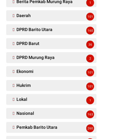
Berita Pemkab Murung Raya
1
Daerah
101
DPRD Barito Utara
160
DPRD Barut
36
DPRD Murung Raya
2
Ekonomi
101
Hukrim
101
Lokal
1
Nasional
163
Pemkab Barito Utara
260