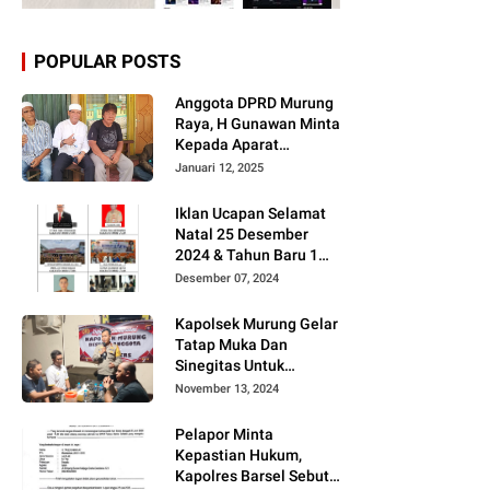
POPULAR POSTS
Anggota DPRD Murung
Raya, H Gunawan Minta
Kepada Aparat
Berantas judi dan
Januari 12, 2025
Narkoba Sesuai
Instruksi Presiden RI
Iklan Ucapan Selamat
Natal 25 Desember
2024 & Tahun Baru 1
Januari 2025
Desember 07, 2024
Kapolsek Murung Gelar
Tatap Muka Dan
Sinegitas Untuk
Menjaga Situasi
November 13, 2024
Kamtibmas Yang
Kondusif Dengan Insan
Pelapor Minta
Pers
Kepastian Hukum,
Kapolres Barsel Sebut