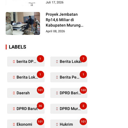
Dugaan Penyerobotan
Juli 17, 2026
Lahan Masih Diselidiki
Proyek Jembatan
Rp14,6 Miliar di
Kabupaten Murung
Raya Mangkrak,
April 08, 2026
Kontraktor Diduga
Tinggalkan Kewajiban
LABELS
1
7
berita DPRD Murung Raya
Berita Lokal
1
1
Berita Lokal Kabupaten Barito Utara
Berita Pemkab Murung Raya
101
160
Daerah
DPRD Barito Utara
36
2
DPRD Barut
DPRD Murung Raya
101
101
Ekonomi
Hukrim