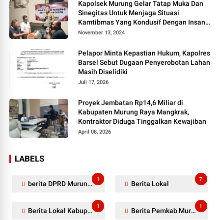
Kapolsek Murung Gelar Tatap Muka Dan
Sinegitas Untuk Menjaga Situasi
Kamtibmas Yang Kondusif Dengan Insan
Pers
November 13, 2024
Pelapor Minta Kepastian Hukum, Kapolres
Barsel Sebut Dugaan Penyerobotan Lahan
Masih Diselidiki
Juli 17, 2026
Proyek Jembatan Rp14,6 Miliar di
Kabupaten Murung Raya Mangkrak,
Kontraktor Diduga Tinggalkan Kewajiban
April 08, 2026
LABELS
1
7
berita DPRD Murung Raya
Berita Lokal
1
1
Berita Lokal Kabupaten Barito Utara
Berita Pemkab Murung Raya