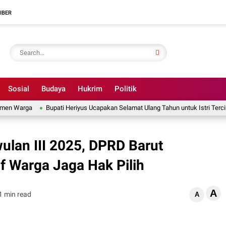
IBER
Sosial
Budaya
Hukrim
Politik
Warga
Bupati Heriyus Ucapakan Selamat Ulang Tahun untuk Istri Tercinta, S
ulan III 2025, DPRD Barut
if Warga Jaga Hak Pilih
A
1 min read
A