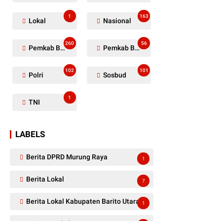
1
163
Lokal
Nasional
260
56
Pemkab Barito Utara
Pemkab Barut
102
101
Polri
Sosbud
1
TNI
LABELS
Berita DPRD Murung Raya
1
Berita Lokal
7
Berita Lokal Kabupaten Barito Utara
1