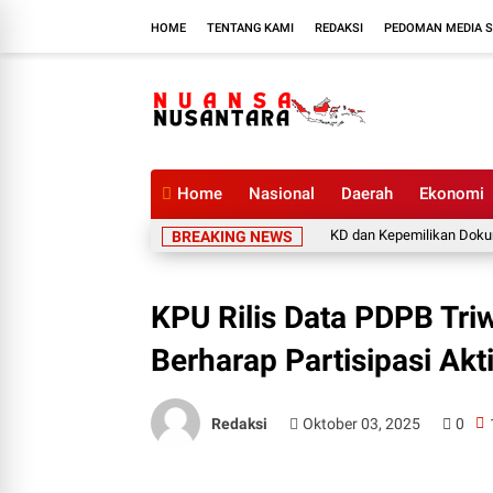
HOME
TENTANG KAMI
REDAKSI
PEDOMAN MEDIA S
Home
Nasional
Daerah
Ekonomi
Jemput Bola ke Bukit Sawit, Percepat Aktivasi IKD dan Kepemilikan Dokumen 
BREAKING NEWS
KPU Rilis Data PDPB Triw
Berharap Partisipasi Akt
Redaksi
Oktober 03, 2025
0