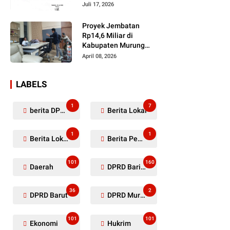
Dugaan Penyerobotan
Juli 17, 2026
Lahan Masih Diselidiki
Proyek Jembatan
Rp14,6 Miliar di
Kabupaten Murung
Raya Mangkrak,
April 08, 2026
Kontraktor Diduga
Tinggalkan Kewajiban
LABELS
1
7
berita DPRD Murung Raya
Berita Lokal
1
1
Berita Lokal Kabupaten Barito Utara
Berita Pemkab Murung Raya
101
160
Daerah
DPRD Barito Utara
36
2
DPRD Barut
DPRD Murung Raya
101
101
Ekonomi
Hukrim