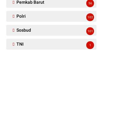
Pemkab Barut
56
Polri
102
Sosbud
101
TNI
1