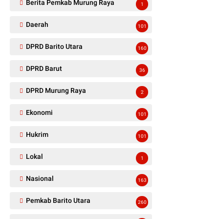
Berita Pemkab Murung Raya
1
Daerah
101
DPRD Barito Utara
160
DPRD Barut
36
DPRD Murung Raya
2
Ekonomi
101
Hukrim
101
Lokal
1
Nasional
163
Pemkab Barito Utara
260