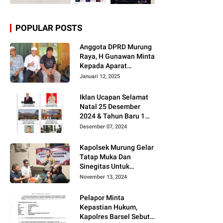
POPULAR POSTS
Anggota DPRD Murung
Raya, H Gunawan Minta
Kepada Aparat
Berantas judi dan
Januari 12, 2025
Narkoba Sesuai
Instruksi Presiden RI
Iklan Ucapan Selamat
Natal 25 Desember
2024 & Tahun Baru 1
Januari 2025
Desember 07, 2024
Kapolsek Murung Gelar
Tatap Muka Dan
Sinegitas Untuk
Menjaga Situasi
November 13, 2024
Kamtibmas Yang
Kondusif Dengan Insan
Pelapor Minta
Pers
Kepastian Hukum,
Kapolres Barsel Sebut