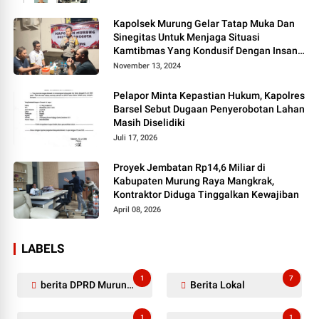
Kapolsek Murung Gelar Tatap Muka Dan
Sinegitas Untuk Menjaga Situasi
Kamtibmas Yang Kondusif Dengan Insan
Pers
November 13, 2024
Pelapor Minta Kepastian Hukum, Kapolres
Barsel Sebut Dugaan Penyerobotan Lahan
Masih Diselidiki
Juli 17, 2026
Proyek Jembatan Rp14,6 Miliar di
Kabupaten Murung Raya Mangkrak,
Kontraktor Diduga Tinggalkan Kewajiban
April 08, 2026
LABELS
1
7
berita DPRD Murung Raya
Berita Lokal
1
1