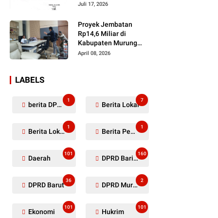
Dugaan Penyerobotan
Juli 17, 2026
Lahan Masih Diselidiki
Proyek Jembatan
Rp14,6 Miliar di
Kabupaten Murung
Raya Mangkrak,
April 08, 2026
Kontraktor Diduga
Tinggalkan Kewajiban
LABELS
1
7
berita DPRD Murung Raya
Berita Lokal
1
1
Berita Lokal Kabupaten Barito Utara
Berita Pemkab Murung Raya
101
160
Daerah
DPRD Barito Utara
36
2
DPRD Barut
DPRD Murung Raya
101
101
Ekonomi
Hukrim