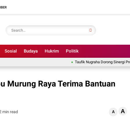
IBER
Sosial
Budaya
Hukrim
Politik
Taufik Nugraha Dorong Sinergi Program P
u Murung Raya Terima Bantuan
A
2 min read
A