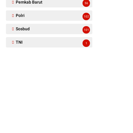
Pemkab Barut
56
Polri
102
Sosbud
101
TNI
1