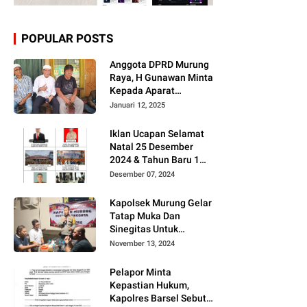
POPULAR POSTS
Anggota DPRD Murung
Raya, H Gunawan Minta
Kepada Aparat
Berantas judi dan
Januari 12, 2025
Narkoba Sesuai
Instruksi Presiden RI
Iklan Ucapan Selamat
Natal 25 Desember
2024 & Tahun Baru 1
Januari 2025
Desember 07, 2024
Kapolsek Murung Gelar
Tatap Muka Dan
Sinegitas Untuk
Menjaga Situasi
November 13, 2024
Kamtibmas Yang
Kondusif Dengan Insan
Pelapor Minta
Pers
Kepastian Hukum,
Kapolres Barsel Sebut