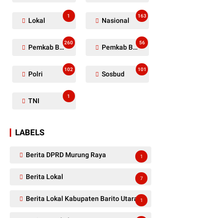
1
163
Lokal
Nasional
260
56
Pemkab Barito Utara
Pemkab Barut
102
101
Polri
Sosbud
1
TNI
LABELS
Berita DPRD Murung Raya
1
Berita Lokal
7
Berita Lokal Kabupaten Barito Utara
1