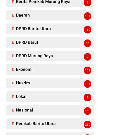
Berita Pemkab Murung Raya
1
Daerah
101
DPRD Barito Utara
160
DPRD Barut
36
DPRD Murung Raya
2
Ekonomi
101
Hukrim
101
Lokal
1
Nasional
163
Pemkab Barito Utara
260