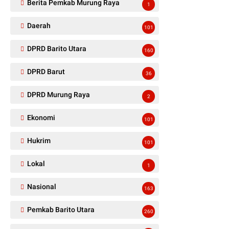
Berita Pemkab Murung Raya
1
Daerah
101
DPRD Barito Utara
160
DPRD Barut
36
DPRD Murung Raya
2
Ekonomi
101
Hukrim
101
Lokal
1
Nasional
163
Pemkab Barito Utara
260