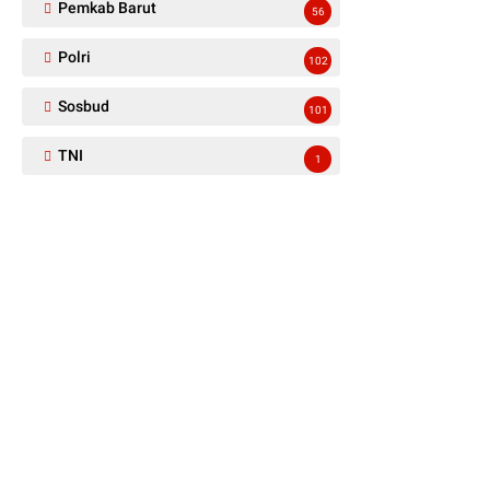
Pemkab Barut
56
Polri
102
Sosbud
101
TNI
1