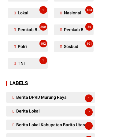
1
163
Lokal
Nasional
260
56
Pemkab Barito Utara
Pemkab Barut
102
101
Polri
Sosbud
1
TNI
LABELS
Berita DPRD Murung Raya
1
Berita Lokal
7
Berita Lokal Kabupaten Barito Utara
1