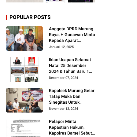
POPULAR POSTS
Anggota DPRD Murung
Raya, H Gunawan Minta
Kepada Aparat
Berantas judi dan
Januari 12, 2025
Narkoba Sesuai
Instruksi Presiden RI
Iklan Ucapan Selamat
Natal 25 Desember
2024 & Tahun Baru 1
Januari 2025
Desember 07, 2024
Kapolsek Murung Gelar
Tatap Muka Dan
Sinegitas Untuk
Menjaga Situasi
November 13, 2024
Kamtibmas Yang
Kondusif Dengan Insan
Pelapor Minta
Pers
Kepastian Hukum,
Kapolres Barsel Sebut