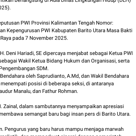
ntikan berlangsung di Aula Dinas Lingkungan Hidup (DLH)
025).
Keputusan PWI Provinsi Kalimantan Tengah Nomor:
n Kepengurusan PWI Kabupaten Barito Utara Masa Bakti
 Raya pada 7 November 2025.
. Deni Hariadi, SE dipercaya menjabat sebagai Ketua PWI
I sebagai Wakil Ketua Bidang Hukum dan Organisasi, serta
ng Pengembangan SDM.
k, Bendahara oleh Saprudianto, A.Md, dan Wakil Bendahara
 menempati posisi di beberapa seksi, di antaranya
Saudur Manalu, dan Fathur Rohman.
M. Zainal, dalam sambutannya menyampaikan apresiasi
membawa semangat baru bagi insan pers di Barito Utara.
an. Pengurus yang baru harus mampu menjaga marwah