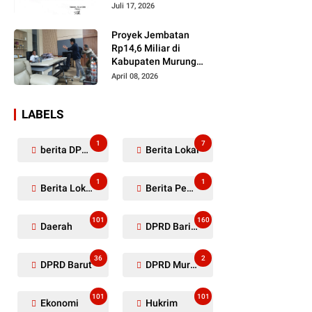
Dugaan Penyerobotan
Juli 17, 2026
Lahan Masih Diselidiki
Proyek Jembatan
Rp14,6 Miliar di
Kabupaten Murung
Raya Mangkrak,
April 08, 2026
Kontraktor Diduga
Tinggalkan Kewajiban
LABELS
1
7
berita DPRD Murung Raya
Berita Lokal
1
1
Berita Lokal Kabupaten Barito Utara
Berita Pemkab Murung Raya
101
160
Daerah
DPRD Barito Utara
36
2
DPRD Barut
DPRD Murung Raya
101
101
Ekonomi
Hukrim