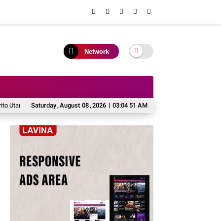
Network
ra ke Kulon Progo
Saturday
,
August
Pj Sekda Murung Raya Buka Sosialisasi Perbup PJPK 
08
,
2026
|
03:04 52 AM