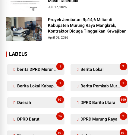
Masih Diselidiki
Juli 17, 2026
Proyek Jembatan Rp14,6 Miliar di
Kabupaten Murung Raya Mangkrak,
Kontraktor Diduga Tinggalkan Kewajiban
April 08, 2026
LABELS
1
7
berita DPRD Murung Raya
Berita Lokal
1
1
Berita Lokal Kabupaten Barito Utara
Berita Pemkab Murung Raya
101
160
Daerah
DPRD Barito Utara
36
2
DPRD Barut
DPRD Murung Raya
101
101