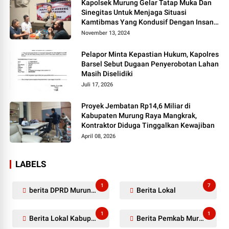
Kapolsek Murung Gelar Tatap Muka Dan
Sinegitas Untuk Menjaga Situasi
Kamtibmas Yang Kondusif Dengan Insan
Pers
November 13, 2024
Pelapor Minta Kepastian Hukum, Kapolres
Barsel Sebut Dugaan Penyerobotan Lahan
Masih Diselidiki
Juli 17, 2026
Proyek Jembatan Rp14,6 Miliar di
Kabupaten Murung Raya Mangkrak,
Kontraktor Diduga Tinggalkan Kewajiban
April 08, 2026
LABELS
1
7
berita DPRD Murung Raya
Berita Lokal
1
1
Berita Lokal Kabupaten Barito Utara
Berita Pemkab Murung Raya