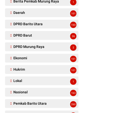
Berita Pemkab Murung Raya
1
Daerah
101
DPRD Barito Utara
160
DPRD Barut
36
DPRD Murung Raya
2
Ekonomi
101
Hukrim
101
Lokal
1
Nasional
163
Pemkab Barito Utara
260