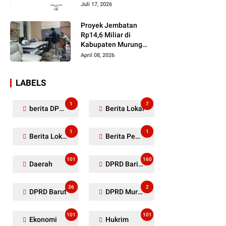
Dugaan Penyerobotan
Juli 17, 2026
Lahan Masih Diselidiki
Proyek Jembatan
Rp14,6 Miliar di
Kabupaten Murung
Raya Mangkrak,
April 08, 2026
Kontraktor Diduga
Tinggalkan Kewajiban
LABELS
1
7
berita DPRD Murung Raya
Berita Lokal
1
1
Berita Lokal Kabupaten Barito Utara
Berita Pemkab Murung Raya
101
160
Daerah
DPRD Barito Utara
36
2
DPRD Barut
DPRD Murung Raya
101
101
Ekonomi
Hukrim