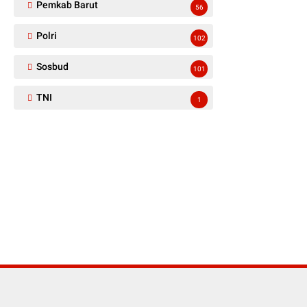
Pemkab Barut
56
Polri
102
Sosbud
101
TNI
1