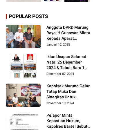
POPULAR POSTS
Anggota DPRD Murung
Raya, H Gunawan Minta
Kepada Aparat
Berantas judi dan
Januari 12, 2025
Narkoba Sesuai
Instruksi Presiden RI
Iklan Ucapan Selamat
Natal 25 Desember
2024 & Tahun Baru 1
Januari 2025
Desember 07, 2024
Kapolsek Murung Gelar
Tatap Muka Dan
Sinegitas Untuk
Menjaga Situasi
November 13, 2024
Kamtibmas Yang
Kondusif Dengan Insan
Pelapor Minta
Pers
Kepastian Hukum,
Kapolres Barsel Sebut