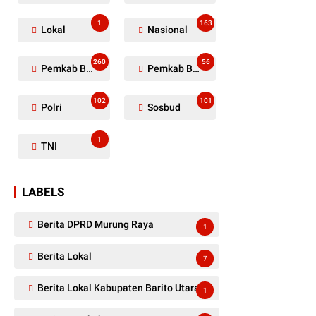
1
163
Lokal
Nasional
260
56
Pemkab Barito Utara
Pemkab Barut
102
101
Polri
Sosbud
1
TNI
LABELS
Berita DPRD Murung Raya
1
Berita Lokal
7
Berita Lokal Kabupaten Barito Utara
1