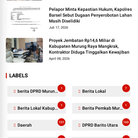
Pelapor Minta Kepastian Hukum, Kapolres
Barsel Sebut Dugaan Penyerobotan Lahan
Masih Diselidiki
Juli 17, 2026
Proyek Jembatan Rp14,6 Miliar di
Kabupaten Murung Raya Mangkrak,
Kontraktor Diduga Tinggalkan Kewajiban
April 08, 2026
LABELS
1
7
berita DPRD Murung Raya
Berita Lokal
1
1
Berita Lokal Kabupaten Barito Utara
Berita Pemkab Murung Raya
101
160
Daerah
DPRD Barito Utara