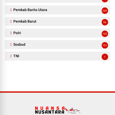
Pemkab Barito Utara
260
Pemkab Barut
56
Polri
102
Sosbud
101
TNI
1