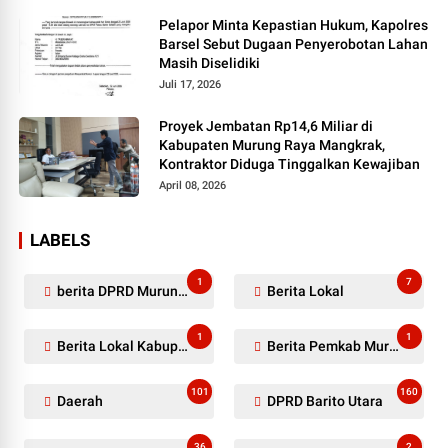
Pelapor Minta Kepastian Hukum, Kapolres
Barsel Sebut Dugaan Penyerobotan Lahan
Masih Diselidiki
Juli 17, 2026
Proyek Jembatan Rp14,6 Miliar di
Kabupaten Murung Raya Mangkrak,
Kontraktor Diduga Tinggalkan Kewajiban
April 08, 2026
LABELS
1
7
berita DPRD Murung Raya
Berita Lokal
1
1
Berita Lokal Kabupaten Barito Utara
Berita Pemkab Murung Raya
101
160
Daerah
DPRD Barito Utara
36
2