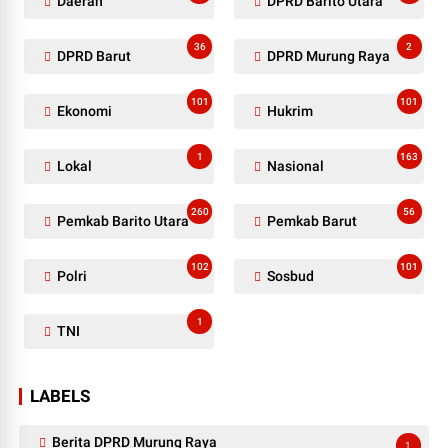
Daerah
DPRD Barito Utara
36
2
DPRD Barut
DPRD Murung Raya
101
101
Ekonomi
Hukrim
1
163
Lokal
Nasional
260
56
Pemkab Barito Utara
Pemkab Barut
102
101
Polri
Sosbud
1
TNI
LABELS
Berita DPRD Murung Raya
1