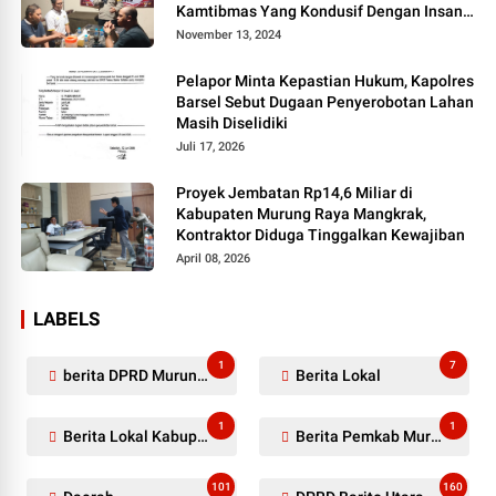
Kamtibmas Yang Kondusif Dengan Insan
Pers
November 13, 2024
Pelapor Minta Kepastian Hukum, Kapolres
Barsel Sebut Dugaan Penyerobotan Lahan
Masih Diselidiki
Juli 17, 2026
Proyek Jembatan Rp14,6 Miliar di
Kabupaten Murung Raya Mangkrak,
Kontraktor Diduga Tinggalkan Kewajiban
April 08, 2026
LABELS
1
7
berita DPRD Murung Raya
Berita Lokal
1
1
Berita Lokal Kabupaten Barito Utara
Berita Pemkab Murung Raya
101
160