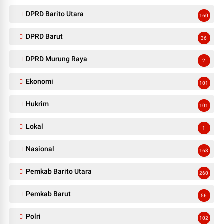
DPRD Barito Utara
160
DPRD Barut
36
DPRD Murung Raya
2
Ekonomi
101
Hukrim
101
Lokal
1
Nasional
163
Pemkab Barito Utara
260
Pemkab Barut
56
Polri
102