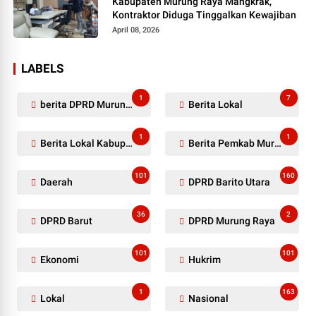
Kabupaten Murung Raya Mangkrak,
Kontraktor Diduga Tinggalkan Kewajiban
April 08, 2026
LABELS
1
7
berita DPRD Murung Raya
Berita Lokal
1
1
Berita Lokal Kabupaten Barito Utara
Berita Pemkab Murung Raya
101
160
Daerah
DPRD Barito Utara
36
2
DPRD Barut
DPRD Murung Raya
101
101
Ekonomi
Hukrim
1
163
Lokal
Nasional