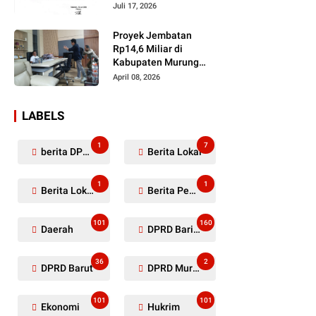
Dugaan Penyerobotan
Juli 17, 2026
Lahan Masih Diselidiki
Proyek Jembatan
Rp14,6 Miliar di
Kabupaten Murung
Raya Mangkrak,
April 08, 2026
Kontraktor Diduga
Tinggalkan Kewajiban
LABELS
1
7
berita DPRD Murung Raya
Berita Lokal
1
1
Berita Lokal Kabupaten Barito Utara
Berita Pemkab Murung Raya
101
160
Daerah
DPRD Barito Utara
36
2
DPRD Barut
DPRD Murung Raya
101
101
Ekonomi
Hukrim