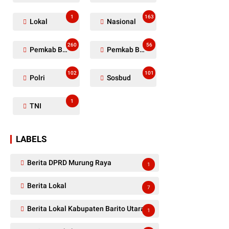
1
163
Lokal
Nasional
260
56
Pemkab Barito Utara
Pemkab Barut
102
101
Polri
Sosbud
1
TNI
LABELS
Berita DPRD Murung Raya
1
Berita Lokal
7
Berita Lokal Kabupaten Barito Utara
1