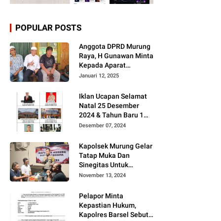
POPULAR POSTS
Anggota DPRD Murung
Raya, H Gunawan Minta
Kepada Aparat
Berantas judi dan
Januari 12, 2025
Narkoba Sesuai
Instruksi Presiden RI
Iklan Ucapan Selamat
Natal 25 Desember
2024 & Tahun Baru 1
Januari 2025
Desember 07, 2024
Kapolsek Murung Gelar
Tatap Muka Dan
Sinegitas Untuk
Menjaga Situasi
November 13, 2024
Kamtibmas Yang
Kondusif Dengan Insan
Pelapor Minta
Pers
Kepastian Hukum,
Kapolres Barsel Sebut