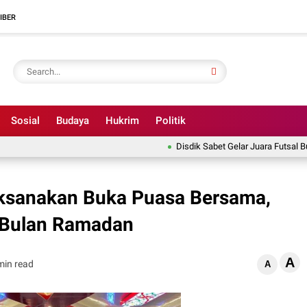
IBER
Sosial
Budaya
Hukrim
Politik
Disdik Sabet Gelar Juara Futsal Bupati
sanakan Buka Puasa Bersama,
i Bulan Ramadan
A
min read
A