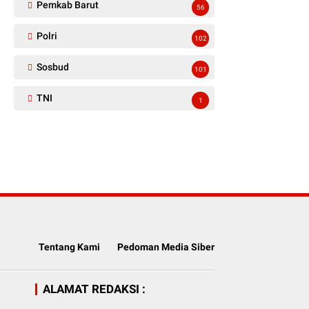
Pemkab Barut
56
Polri
102
Sosbud
101
TNI
1
Tentang Kami
Pedoman Media Siber
ALAMAT REDAKSI :