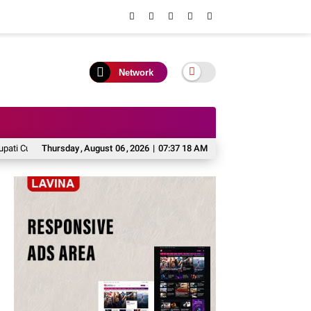
Network
 Cup 2026
Thursday
Turnamen Futsal Bupati Cup 2026 Resmi Ditutup, Perkuat Sportivit
,
August
06
,
2026
|
07:37 18 AM