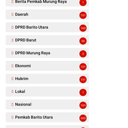
Berita Pemkab Murung Raya
1
Daerah
101
DPRD Barito Utara
160
DPRD Barut
36
DPRD Murung Raya
2
Ekonomi
101
Hukrim
101
Lokal
1
Nasional
163
Pemkab Barito Utara
260