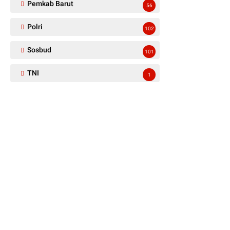
Pemkab Barut
56
Polri
102
Sosbud
101
TNI
1