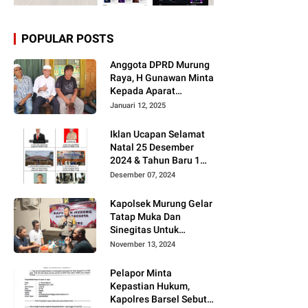
POPULAR POSTS
Anggota DPRD Murung
Raya, H Gunawan Minta
Kepada Aparat
Berantas judi dan
Januari 12, 2025
Narkoba Sesuai
Instruksi Presiden RI
Iklan Ucapan Selamat
Natal 25 Desember
2024 & Tahun Baru 1
Januari 2025
Desember 07, 2024
Kapolsek Murung Gelar
Tatap Muka Dan
Sinegitas Untuk
Menjaga Situasi
November 13, 2024
Kamtibmas Yang
Kondusif Dengan Insan
Pelapor Minta
Pers
Kepastian Hukum,
Kapolres Barsel Sebut