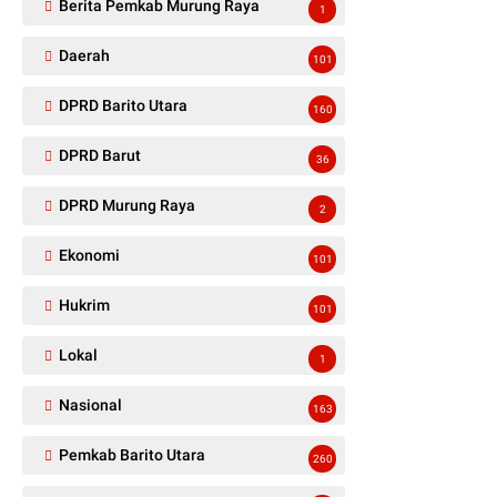
Berita Pemkab Murung Raya
1
Daerah
101
DPRD Barito Utara
160
DPRD Barut
36
DPRD Murung Raya
2
Ekonomi
101
Hukrim
101
Lokal
1
Nasional
163
Pemkab Barito Utara
260