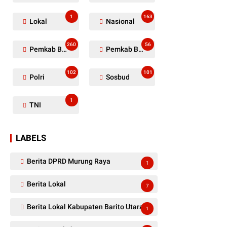
1
163
Lokal
Nasional
260
56
Pemkab Barito Utara
Pemkab Barut
102
101
Polri
Sosbud
1
TNI
LABELS
Berita DPRD Murung Raya
1
Berita Lokal
7
Berita Lokal Kabupaten Barito Utara
1