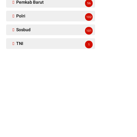
Pemkab Barut
56
Polri
102
Sosbud
101
TNI
1