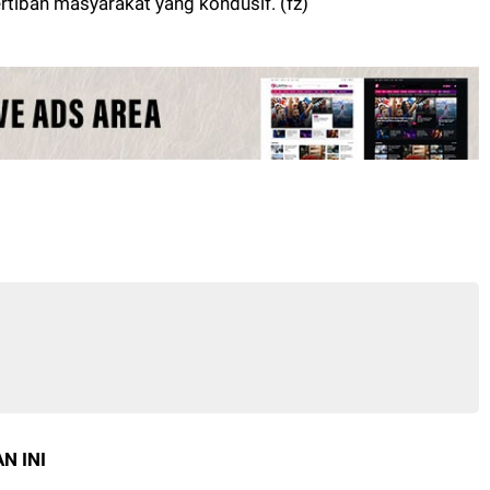
tiban masyarakat yang kondusif. (fz)
N INI