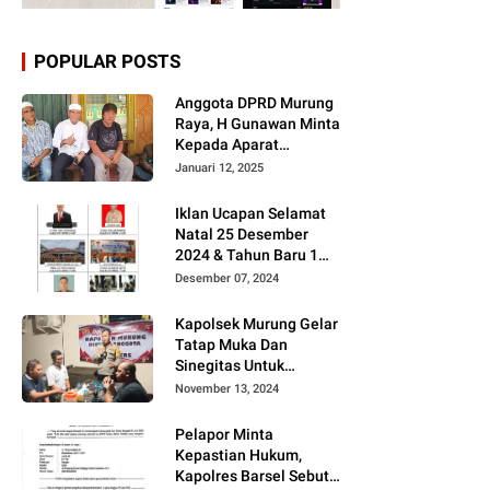
POPULAR POSTS
Anggota DPRD Murung
Raya, H Gunawan Minta
Kepada Aparat
Berantas judi dan
Januari 12, 2025
Narkoba Sesuai
Instruksi Presiden RI
Iklan Ucapan Selamat
Natal 25 Desember
2024 & Tahun Baru 1
Januari 2025
Desember 07, 2024
Kapolsek Murung Gelar
Tatap Muka Dan
Sinegitas Untuk
Menjaga Situasi
November 13, 2024
Kamtibmas Yang
Kondusif Dengan Insan
Pelapor Minta
Pers
Kepastian Hukum,
Kapolres Barsel Sebut