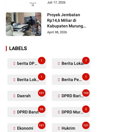
Dugaan Penyerobotan
Juli 17, 2026
Lahan Masih Diselidiki
Proyek Jembatan
Rp14,6 Miliar di
Kabupaten Murung
Raya Mangkrak,
April 08, 2026
Kontraktor Diduga
Tinggalkan Kewajiban
LABELS
1
7
berita DPRD Murung Raya
Berita Lokal
1
1
Berita Lokal Kabupaten Barito Utara
Berita Pemkab Murung Raya
101
160
Daerah
DPRD Barito Utara
36
2
DPRD Barut
DPRD Murung Raya
101
101
Ekonomi
Hukrim