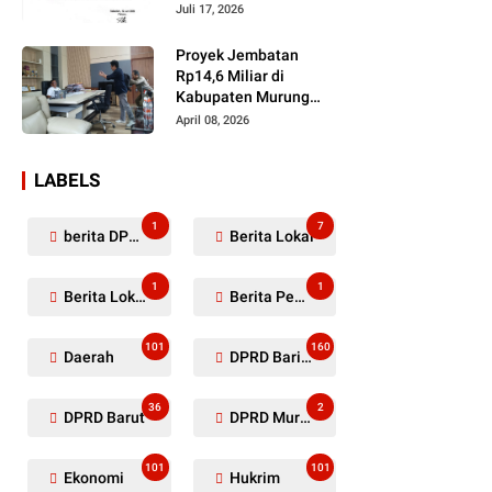
Dugaan Penyerobotan
Juli 17, 2026
Lahan Masih Diselidiki
Proyek Jembatan
Rp14,6 Miliar di
Kabupaten Murung
Raya Mangkrak,
April 08, 2026
Kontraktor Diduga
Tinggalkan Kewajiban
LABELS
1
7
berita DPRD Murung Raya
Berita Lokal
1
1
Berita Lokal Kabupaten Barito Utara
Berita Pemkab Murung Raya
101
160
Daerah
DPRD Barito Utara
36
2
DPRD Barut
DPRD Murung Raya
101
101
Ekonomi
Hukrim