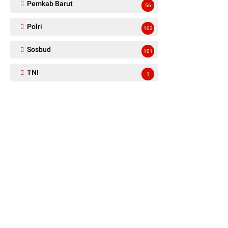
Pemkab Barut
56
Polri
102
Sosbud
101
TNI
1