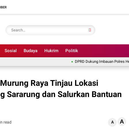
IBER
Sosial
Budaya
Hukrim
Politik
DPRD Dukung Imbauan Polres Hentikan Il
Murung Raya Tinjau Lokasi
ng Sararung dan Salurkan Bantuan
A
in read
A