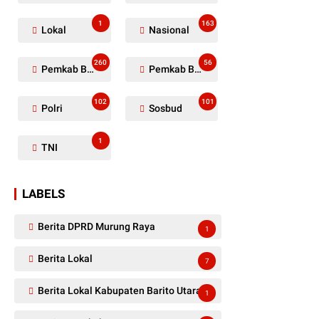
1
163
Lokal
Nasional
260
56
Pemkab Barito Utara
Pemkab Barut
102
101
Polri
Sosbud
1
TNI
LABELS
Berita DPRD Murung Raya
1
Berita Lokal
7
Berita Lokal Kabupaten Barito Utara
1