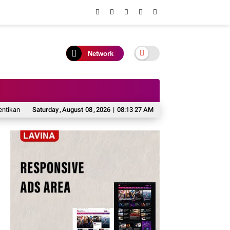
Network
legal Fishing di Barito Utara
Saturday
,
August
08
,
2026
DPRD Dukung Kaji Tiru Pemkab Barito Utara 
|
08:13 27 AM