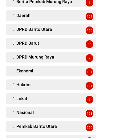
Berita Pemkab Murung Raya
1
Daerah
101
DPRD Barito Utara
160
DPRD Barut
36
DPRD Murung Raya
2
Ekonomi
101
Hukrim
101
Lokal
1
Nasional
163
Pemkab Barito Utara
260