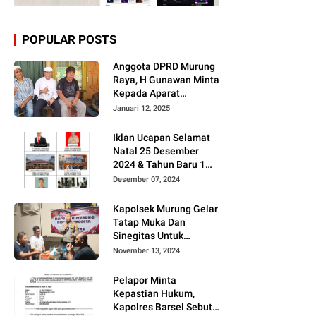
POPULAR POSTS
Anggota DPRD Murung
Raya, H Gunawan Minta
Kepada Aparat
Berantas judi dan
Januari 12, 2025
Narkoba Sesuai
Instruksi Presiden RI
Iklan Ucapan Selamat
Natal 25 Desember
2024 & Tahun Baru 1
Januari 2025
Desember 07, 2024
Kapolsek Murung Gelar
Tatap Muka Dan
Sinegitas Untuk
Menjaga Situasi
November 13, 2024
Kamtibmas Yang
Kondusif Dengan Insan
Pelapor Minta
Pers
Kepastian Hukum,
Kapolres Barsel Sebut