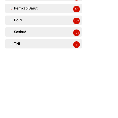
Pemkab Barut
56
Polri
102
Sosbud
101
TNI
1