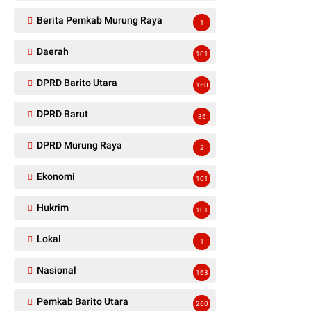
Berita Pemkab Murung Raya
1
Daerah
101
DPRD Barito Utara
160
DPRD Barut
36
DPRD Murung Raya
2
Ekonomi
101
Hukrim
101
Lokal
1
Nasional
163
Pemkab Barito Utara
260