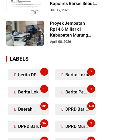
Kapolres Barsel Sebut
Dugaan Penyerobotan
Juli 17, 2026
Lahan Masih Diselidiki
Proyek Jembatan
Rp14,6 Miliar di
Kabupaten Murung
Raya Mangkrak,
April 08, 2026
Kontraktor Diduga
Tinggalkan Kewajiban
LABELS
1
7
berita DPRD Murung Raya
Berita Lokal
1
1
Berita Lokal Kabupaten Barito Utara
Berita Pemkab Murung Raya
101
160
Daerah
DPRD Barito Utara
36
2
DPRD Barut
DPRD Murung Raya