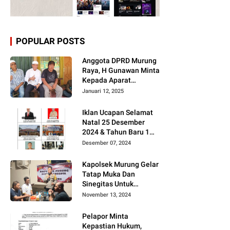
POPULAR POSTS
Anggota DPRD Murung
Raya, H Gunawan Minta
Kepada Aparat
Berantas judi dan
Januari 12, 2025
Narkoba Sesuai
Instruksi Presiden RI
Iklan Ucapan Selamat
Natal 25 Desember
2024 & Tahun Baru 1
Januari 2025
Desember 07, 2024
Kapolsek Murung Gelar
Tatap Muka Dan
Sinegitas Untuk
Menjaga Situasi
November 13, 2024
Kamtibmas Yang
Kondusif Dengan Insan
Pelapor Minta
Pers
Kepastian Hukum,