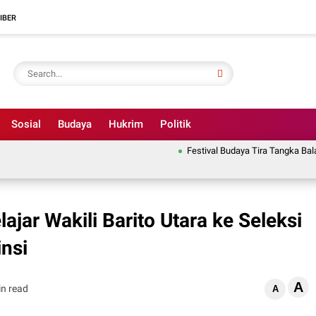
IBER
Sosial
Budaya
Hukrim
Politik
Festival Budaya Tira Tangka Balang J
jar Wakili Barito Utara ke Seleksi
insi
A
in read
A