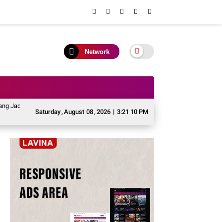
Network
adi Momentum Menghidupkan Jati Diri dan Melestarikan Warisan Leluhur Murun
Saturday
,
August
08
,
2026
|
3:21 10 PM