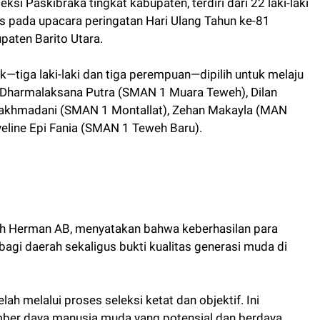
ksi Paskibraka tingkat kabupaten, terdiri dari 22 laki-laki
 pada upacara peringatan Hari Ulang Tahun ke-81
paten Barito Utara.
ik—tiga laki-laki dan tiga perempuan—dipilih untuk melaju
a Dharmalaksana Putra (SMAN 1 Muara Teweh), Dilan
Rakhmadani (SMAN 1 Montallat), Zehan Makayla (MAN
veline Epi Fania (SMAN 1 Teweh Baru).
tih Herman AB, menyatakan bahwa keberhasilan para
agi daerah sekaligus bukti kualitas generasi muda di
lah melalui proses seleksi ketat dan objektif. Ini
ber daya manusia muda yang potensial dan berdaya