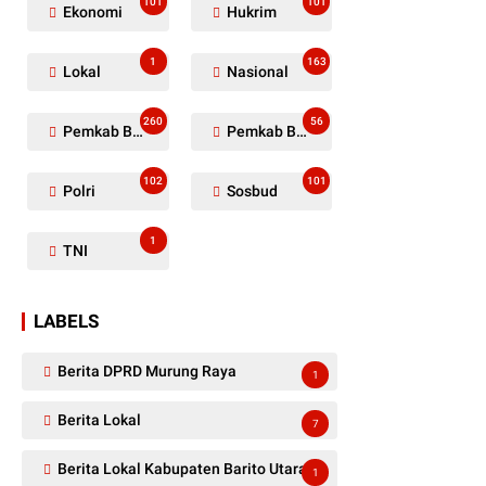
101
101
Ekonomi
Hukrim
1
163
Lokal
Nasional
260
56
Pemkab Barito Utara
Pemkab Barut
102
101
Polri
Sosbud
1
TNI
LABELS
Berita DPRD Murung Raya
1
Berita Lokal
7
Berita Lokal Kabupaten Barito Utara
1