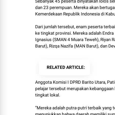
Sebanyak 45 peserta dinyatakan lolos sele
dan 23 perempuan. Mereka akan bertugas
Kemerdekaan Republik Indonesia di Kabu
Dari jumlah tersebut, enam peserta terba
ke tingkat provinsi. Mereka adalah Endr
Ignasius (SMAN 4 Muara Teweh), Riyan 
Barut), Rizqa Nazifa (MAN Barut), dan De
RELATED ARTICLE
Anggota Komisi I DPRD Barito Utara, Pa
pelajar tersebut merupakan kebanggaan b
tingkat lokal.
“Mereka adalah putra-putri terbaik yang te
menunjukkan bahwa daerah memiliki sum