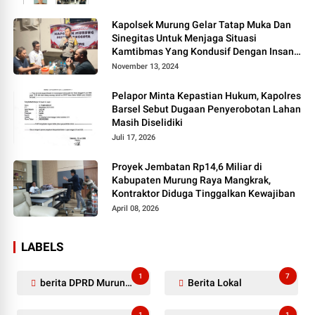
Kapolsek Murung Gelar Tatap Muka Dan
Sinegitas Untuk Menjaga Situasi
Kamtibmas Yang Kondusif Dengan Insan
Pers
November 13, 2024
Pelapor Minta Kepastian Hukum, Kapolres
Barsel Sebut Dugaan Penyerobotan Lahan
Masih Diselidiki
Juli 17, 2026
Proyek Jembatan Rp14,6 Miliar di
Kabupaten Murung Raya Mangkrak,
Kontraktor Diduga Tinggalkan Kewajiban
April 08, 2026
LABELS
1
7
berita DPRD Murung Raya
Berita Lokal
1
1