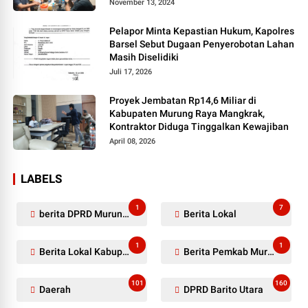
Pers
November 13, 2024
Pelapor Minta Kepastian Hukum, Kapolres
Barsel Sebut Dugaan Penyerobotan Lahan
Masih Diselidiki
Juli 17, 2026
Proyek Jembatan Rp14,6 Miliar di
Kabupaten Murung Raya Mangkrak,
Kontraktor Diduga Tinggalkan Kewajiban
April 08, 2026
LABELS
1
7
berita DPRD Murung Raya
Berita Lokal
1
1
Berita Lokal Kabupaten Barito Utara
Berita Pemkab Murung Raya
101
160
Daerah
DPRD Barito Utara