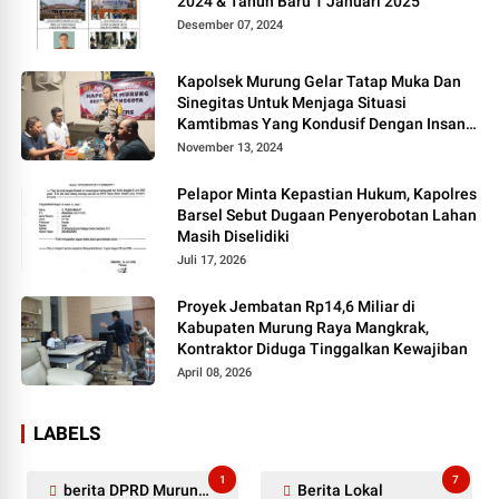
2024 & Tahun Baru 1 Januari 2025
Desember 07, 2024
Kapolsek Murung Gelar Tatap Muka Dan
Sinegitas Untuk Menjaga Situasi
Kamtibmas Yang Kondusif Dengan Insan
Pers
November 13, 2024
Pelapor Minta Kepastian Hukum, Kapolres
Barsel Sebut Dugaan Penyerobotan Lahan
Masih Diselidiki
Juli 17, 2026
Proyek Jembatan Rp14,6 Miliar di
Kabupaten Murung Raya Mangkrak,
Kontraktor Diduga Tinggalkan Kewajiban
April 08, 2026
LABELS
1
7
berita DPRD Murung Raya
Berita Lokal